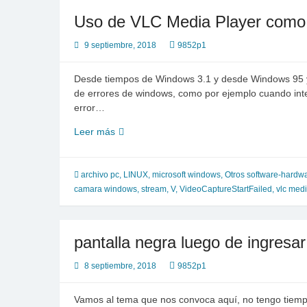
Uso de VLC Media Player co
9 septiembre, 2018
9852p1
Desde tiempos de Windows 3.1 y desde Windows 95 y
de errores de windows, como por ejemplo cuando int
error…
Uso
Leer más
de
VLC
Media
archivo pc
,
LINUX
,
microsoft windows
,
Otros software-hardw
Player
camara windows
,
stream
,
V
,
VideoCaptureStartFailed
,
vlc med
como
WebCam
o
pantalla negra luego de ingresa
Cámara
web
8 septiembre, 2018
9852p1
Vamos al tema que nos convoca aquí, no tengo tiempo d