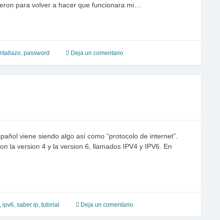
eron para volver a hacer que funcionara mi…
ntallazo
,
password
Deja un comentario
español viene siendo algo así como “protocolo de internet”.
on la version 4 y la version 6, llamados IPV4 y IPV6. En
,
ipv6
,
saber ip
,
tutorial
Deja un comentario