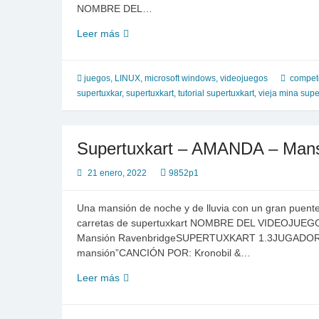
NOMBRE DEL…
SuperTuxKart
Leer más
|
Sara
|
juegos
,
LINUX
,
microsoft windows
,
videojuegos
compete
Vieja
supertuxkar
,
supertuxkart
,
tutorial supertuxkart
,
vieja mina supe
Mina
Supertuxkart – AMANDA – Mans
21 enero, 2022
9852p1
Una mansión de noche y de lluvia con un gran puente
carretas de supertuxkart NOMBRE DEL VIDEOJ
Mansión RavenbridgeSUPERTUXKART 1.3JUGADOR
mansión”CANCIÓN POR: Kronobil &…
Supertuxkart
Leer más
–
AMANDA