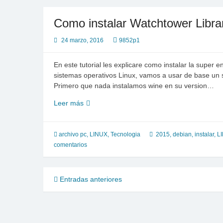
internet
Como instalar Watchtower Libra
24 marzo, 2016
9852p1
En este tutorial les explicare como instalar la super
sistemas operativos Linux, vamos a usar de base un 
Primero que nada instalamos wine en su version…
Como
Leer más
instalar
Watchtower
Library
archivo pc
,
LINUX
,
Tecnologia
2015
,
debian
,
instalar
,
L
2015
comentarios
en
Linux
Navegación
Entradas anteriores
de
entradas