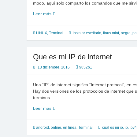
modo, aquí solo comparto los comandos que me sirvi
pantalla
Leer más
negra
luego
de
LINUX
,
Terminal
instalar escritorio
,
linus mint
,
negra
,
pa
ingresar
password
en
Que es mi IP de internet
linux
mint
13 diciembre, 2016
9852p1
mate
Una “IP” de internet significa “Internet protocol”, en 
Hay dos versiones de los protocolos de internet que s
terminos…
Que
Leer más
es
mi
IP
android
,
online, en linea
,
Terminal
cual es mi ip
,
ip
,
ipv4
de