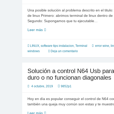
Una posible solución al problema descrito en el titu
de linux Primero: abrimos terminal de linux dentro de
Segundo: Supongamos que tu ejecutable…
Wine
Leer más
se
cierra
en
LINUX
,
software tips instalacion
,
Terminal
error wine
,
li
Linux
windows
Deja un comentario
Mint
Solución a control N64 Usb par
duro o no funcionan diagonales
4 octubre, 2019
9852p1
Hoy en día es popular conseguir el control de N64 co
también una queja muy común son estas y te muestr
Solución
Leer más