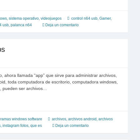
dows
,
sistema operativo
,
videojuegos
control n64 usb
,
Gamer
,
4 usb
,
palanca n64
Deja un comentario
os
, ahora llamada “app” que sirve para administrar archivos,
droid, toda computadora de escritorio, computadora windows,
s, pueden ser archivos…
gramas windows software
archivos
,
archivos android
,
archivos
s
,
instagram fotos
,
que es
Deja un comentario