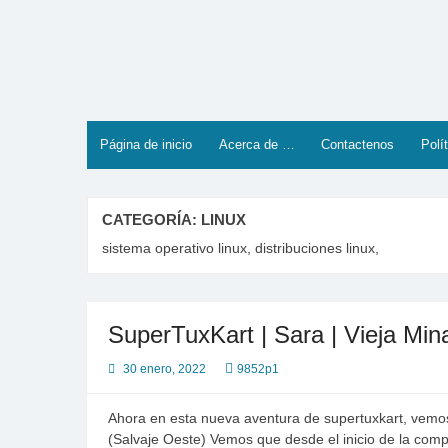
Saltar
al
contenido
Página de inicio
Acerca de …
Contactenos
Polí
CATEGORÍA:
LINUX
sistema operativo linux, distribuciones linux,
SuperTuxKart | Sara | Vieja Min
30 enero, 2022
9852p1
Ahora en esta nueva aventura de supertuxkart, vemo
(Salvaje Oeste) Vemos que desde el inicio de la comp