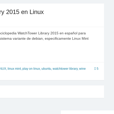
ry 2015 en Linux
 enciclopedia WatchTower Library 2015 en español para
sistema variante de debian, especificamente Linux Mint
INUX
,
linux mint
,
play on linux
,
ubuntu
,
watchtower library
,
wine
5