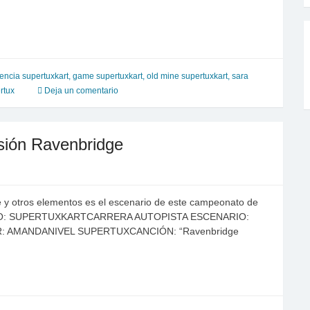
ncia supertuxkart
,
game supertuxkart
,
old mine supertuxkart
,
sara
rtux
Deja un comentario
ión Ravenbridge
 y otros elementos es el escenario de este campeonato de
UEGO: SUPERTUXKARTCARRERA AUTOPISTA ESCENARIO:
: AMANDANIVEL SUPERTUXCANCIÓN: “Ravenbridge