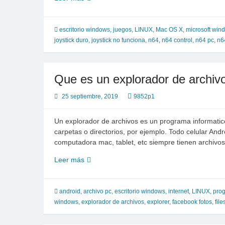
a
control
N64
escritorio windows
,
juegos
,
LINUX
,
Mac OS X
,
microsoft win
Usb
joystick duro
,
joystick no funciona
,
n64
,
n64 control
,
n64 pc
,
n6
para
emulador
PC,
Que es un explorador de archiv
Esta
muy
25 septiembre, 2019
9852p1
duro
o
Un explorador de archivos es un programa informatico
no
carpetas o directorios, por ejemplo. Todo celular An
funcionan
computadora mac, tablet, etc siempre tienen archivo
diagonales
Que
Leer más
es
un
explorador
android
,
archivo pc
,
escritorio windows
,
internet
,
LINUX
,
pro
de
windows
,
explorador de archivos
,
explorer
,
facebook fotos
,
file
archivos