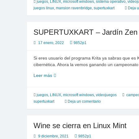
–
juegos
,
LINUX
,
microsoft windows
,
sistema operativo
,
videoj
Mansión
juegos linux
,
mansion ravenbridge
,
supertuxkart
Deja u
Ravenbridge
SUPERTUXKART – Jardín Zen –
17 enero, 2022
9852p1
Si eres usuario del programa Krita ya sabras que es Kik
cibernética. Ahora la vemos ganando un campeonato
SUPERTUXKART
Leer más
–
Jardín
Zen
juegos
,
LINUX
,
microsoft windows
,
videojuegos
campeo
–
supertuxkart
Deja un comentario
KRITA
(KIKI)
Wine se cierra en Linux Mint
9 diciembre, 2021
9852p1