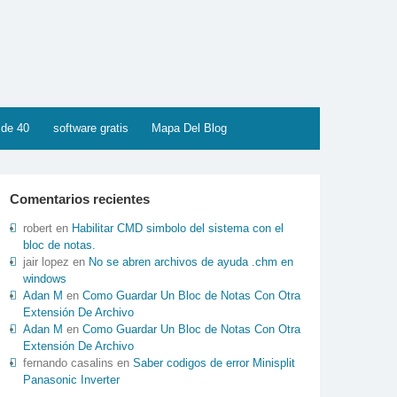
 de 40
software gratis
Mapa Del Blog
Comentarios recientes
robert
en
Habilitar CMD simbolo del sistema con el
bloc de notas.
jair lopez
en
No se abren archivos de ayuda .chm en
windows
Adan M
en
Como Guardar Un Bloc de Notas Con Otra
Extensión De Archivo
Adan M
en
Como Guardar Un Bloc de Notas Con Otra
Extensión De Archivo
fernando casalins
en
Saber codigos de error Minisplit
Panasonic Inverter