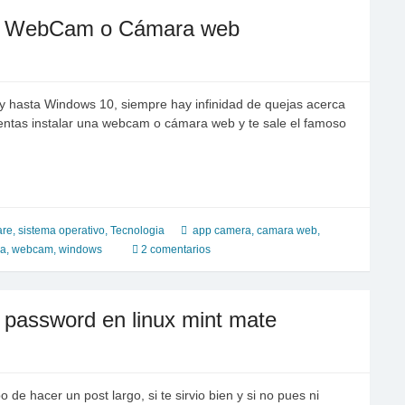
mo WebCam o Cámara web
 hasta Windows 10, siempre hay infinidad de quejas acerca
entas instalar una webcam o cámara web y te sale el famoso
are
,
sistema operativo
,
Tecnologia
app camera
,
camara web
,
ia
,
webcam
,
windows
2 comentarios
r password en linux mint mate
e hacer un post largo, si te sirvio bien y si no pues ni