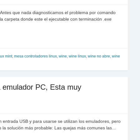
lo: Antes que nada diagnosticamos el problema por comando
 la carpeta donde este el ejecutable con terminación .exe
nux mint
,
mesa controladores linux
,
wine
,
wine linux
,
wine no abre
,
wine
a emulador PC, Esta muy
n entrada USB y para usarse se utilizan los emuladores, pero
o la solución más probable: Las quejas más comunes las…