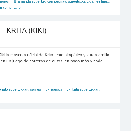
uegos
amanda supertux
,
campeonato supertuxkart
,
games linux
,
n comentario
 KRITA (KIKI)
i la mascota oficial de Krita, esta simpática y zurda ardilla
 en un juego de carreras de autos, en nada más y nada…
nato supertuxkart
,
games linux
,
juegos linux
,
krita supertuxkart
,