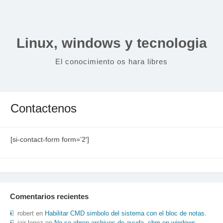
Saltar
al
contenido
Linux, windows y tecnologia
El conocimiento os hara libres
Contactenos
[si-contact-form form=’2′]
Comentarios recientes
robert
en
Habilitar CMD simbolo del sistema con el bloc de notas.
jair lopez
en
No se abren archivos de ayuda .chm en windows