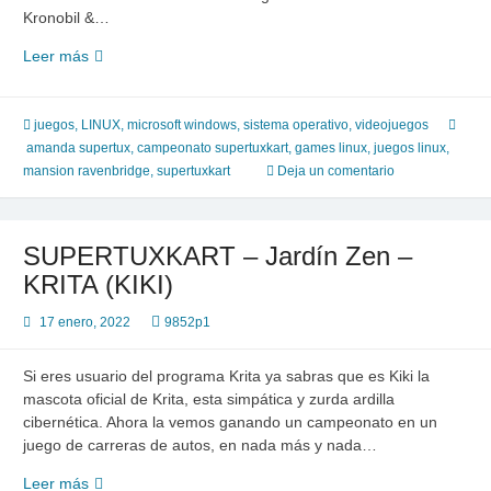
Kronobil &…
Supertuxkart
Leer más
–
AMANDA
–
juegos
,
LINUX
,
microsoft windows
,
sistema operativo
,
videojuegos
Mansión
amanda supertux
,
campeonato supertuxkart
,
games linux
,
juegos linux
,
Ravenbridge
mansion ravenbridge
,
supertuxkart
Deja un comentario
SUPERTUXKART – Jardín Zen –
KRITA (KIKI)
17 enero, 2022
9852p1
Si eres usuario del programa Krita ya sabras que es Kiki la
mascota oficial de Krita, esta simpática y zurda ardilla
cibernética. Ahora la vemos ganando un campeonato en un
juego de carreras de autos, en nada más y nada…
SUPERTUXKART
Leer más