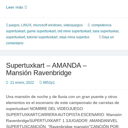
SuperTuxKart
Leer más
|
Sara
|
juegos
,
LINUX
,
microsoft windows
,
videojuegos
competencia
Vieja
supertuxkart
,
game supertuxkart
,
old mine supertuxkart
,
sara supertuxkar
,
Mina
supertuxkart
,
tutorial supertuxkart
,
vieja mina supertux
Deja un
comentario
Supertuxkart – AMANDA –
Mansión Ravenbridge
21 enero, 2022
9852p1
Una mansión de noche y de lluvia con un gran puente y otros
elementos es el escenario de este campeonato de carretas de
supertuxkart NOMBRE DEL VIDEOJUEGO:
SUPERTUXKARTCARRERA AUTOPISTA ESCENARIO: Mansión
RavenbridgeSUPERTUXKART 1.3JUGADOR: AMANDANIVEL
SUPERTUXCANCIÓN: “Ravenbridge mansión”CANCIÓN POR: