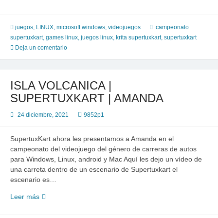
–
Jardín
Zen
juegos
,
LINUX
,
microsoft windows
,
videojuegos
campeonato
–
supertuxkart
,
games linux
,
juegos linux
,
krita supertuxkart
,
supertuxkart
KRITA
Deja un comentario
(KIKI)
ISLA VOLCANICA |
SUPERTUXKART | AMANDA
24 diciembre, 2021
9852p1
SupertuxKart ahora les presentamos a Amanda en el
campeonato del videojuego del género de carreras de autos
para Windows, Linux, android y Mac Aquí les dejo un vídeo de
una carreta dentro de un escenario de Supertuxkart el
escenario es…
ISLA
Leer más
VOLCANICA
|