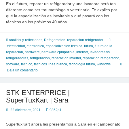
En el futuro, reparar un refrigerador y una lavadora será tan
diferente como ser traumatólogo o veterinario. Te explico por
qué la especialización es inevitable y qué pasará con los
técnicos en los próximos 40 años
analisis-y-reflexiones
,
Refrigeracion
,
reparacion refrigerador
electricidad
,
electronica
,
especializacion tecnica
,
futuro
,
futuro de la
reparacion
,
hardware
,
hardware cpmpatible
,
internet
,
lavadoras vs
refrigeradores
,
refrigeracion
,
reparacion inverter
,
reparacion refrigerador
,
software
,
tecnico
,
tecnicos linea blanca
,
tecnologia futuro
,
windows
Deja un comentario
STK ENTERPRICE |
SuperTuxKart | Sara
22 diciembre, 2021
9852p1
SupertuxKart ahora les presentamos a Sara en el campeonato