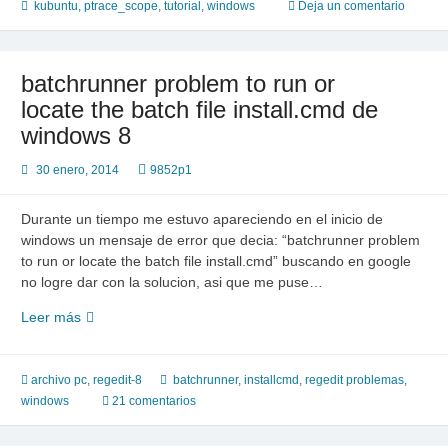
to
kubuntu
,
ptrace_scope
,
tutorial
,
windows
Deja un comentario
0
“playonlinux”
batchrunner problem to run or
locate the batch file install.cmd de
windows 8
30 enero, 2014
9852p1
Durante un tiempo me estuvo apareciendo en el inicio de
windows un mensaje de error que decia: “batchrunner problem
to run or locate the batch file install.cmd” buscando en google
no logre dar con la solucion, asi que me puse…
batchrunner
Leer más
problem
to
run
archivo pc
,
regedit-8
batchrunner
,
installcmd
,
regedit problemas
,
or
windows
21 comentarios
locate
the