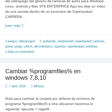
del videojuego del género de carreras de autos para Windows,
Linux, android y Mac STK ENTERPRICE Aquí les dejo un vídeo
de una carreta dentro de un escenario de Supertuxkart
CARRERA…
STK
Leer más
ENTERPRICE
|
SuperTuxKart
juegos
,
videojuegos
autopista
,
campeonato supertuxkart
,
carreras
,
|
game
,
juego
,
LINUX
,
stk enterprice
,
supertux
,
supertuxkart
,
windows
Sara
Deja un comentario
Cambiar %programfiles% en
windows 7,8,10
7 abril, 2020
9852p1
Nota para cambiar la carpeta por defecto de archivos de
programa %programfiles% a otra ubicacion hacemos lo
siguiente: ejecutar > regedit