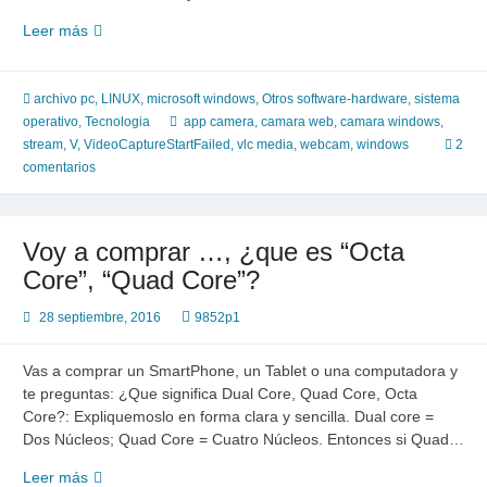
Uso
Leer más
de
VLC
Media
archivo pc
,
LINUX
,
microsoft windows
,
Otros software-hardware
,
sistema
Player
operativo
,
Tecnologia
app camera
,
camara web
,
camara windows
,
como
stream
,
V
,
VideoCaptureStartFailed
,
vlc media
,
webcam
,
windows
2
WebCam
comentarios
o
Cámara
web
Voy a comprar …, ¿que es “Octa
Core”, “Quad Core”?
28 septiembre, 2016
9852p1
Vas a comprar un SmartPhone, un Tablet o una computadora y
te preguntas: ¿Que significa Dual Core, Quad Core, Octa
Core?: Expliquemoslo en forma clara y sencilla. Dual core =
Dos Núcleos; Quad Core = Cuatro Núcleos. Entonces si Quad…
Voy
Leer más