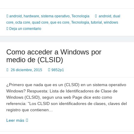
a
comprar
…,
android
,
hardware
,
sistema operativo
,
Tecnologia
android
,
dual
¿que
core
,
octa core
,
quad core
,
que es core
,
Tecnologia
,
tutorial
,
windows
es
Deja un comentario
“Octa
Core”,
“Quad
Como acceder a Windows por
Core”?
medio de (CLSID)
26 diciembre, 2015
9852p1
¿Primero que nada que es un (CLSID) en un sistema operativo
Windows? Respuesta: Lista de Identificadores de Clase de
Windows (CLSID), segun una web Page dice esto como
referencia: “Los CLSID son identificadores de clases, claves del
registro que contienen…
Como
Leer más
acceder
a