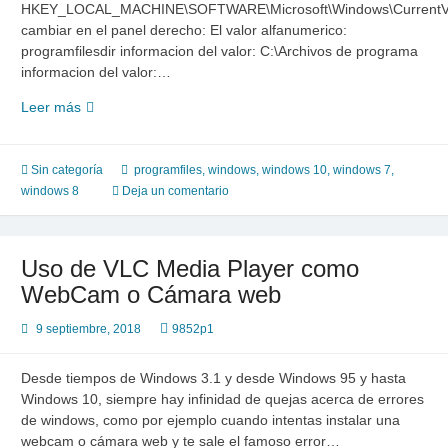
HKEY_LOCAL_MACHINE\SOFTWARE\Microsoft\Windows\CurrentV
cambiar en el panel derecho: El valor alfanumerico:
programfilesdir informacion del valor: C:\Archivos de programa
informacion del valor:…
Cambiar
Leer más
%programfiles%
en
windows
Sin categoría
programfiles
,
windows
,
windows 10
,
windows 7
,
7,8,10
windows 8
Deja un comentario
Uso de VLC Media Player como
WebCam o Cámara web
9 septiembre, 2018
9852p1
Desde tiempos de Windows 3.1 y desde Windows 95 y hasta
Windows 10, siempre hay infinidad de quejas acerca de errores
de windows, como por ejemplo cuando intentas instalar una
webcam o cámara web y te sale el famoso error…