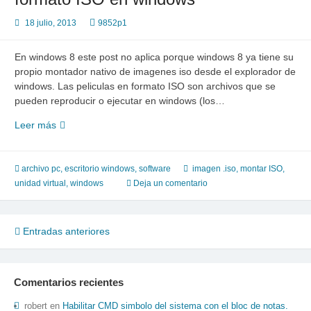
18 julio, 2013
9852p1
En windows 8 este post no aplica porque windows 8 ya tiene su
propio montador nativo de imagenes iso desde el explorador de
windows. Las peliculas en formato ISO son archivos que se
pueden reproducir o ejecutar en windows (los…
Como
Leer más
reproducir
peliculas
en
archivo pc
,
escritorio windows
,
software
imagen .iso
,
montar ISO
,
formato
unidad virtual
,
windows
Deja un comentario
ISO
en
windows
Navegación
Entradas anteriores
de
entradas
Comentarios recientes
robert
en
Habilitar CMD simbolo del sistema con el bloc de notas.