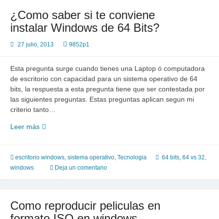
batch
¿Como saber si te conviene
file
instalar Windows de 64 Bits?
install.cmd
de
27 julio, 2013
9852p1
windows
8
Esta pregunta surge cuando tienes una Laptop ó computadora
de escritorio con capacidad para un sistema operativo de 64
bits, la respuesta a esta pregunta tiene que ser contestada por
las siguientes preguntas. Estas preguntas aplican segun mi
criterio tanto…
¿Como
Leer más
saber
si
te
escritorio windows
,
sistema operativo
,
Tecnologia
64 bits
,
64 vs 32
,
conviene
windows
Deja un comentario
instalar
Windows
de
Como reproducir peliculas en
64
formato ISO en windows
Bits?