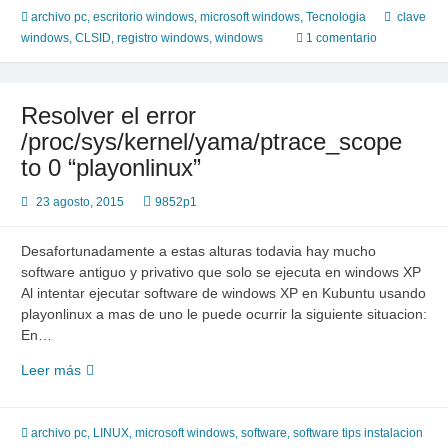
Windows
archivo pc
,
escritorio windows
,
microsoft windows
,
Tecnologia
clave
por
windows
,
CLSID
,
registro windows
,
windows
1 comentario
medio
de
(CLSID)
Resolver el error
/proc/sys/kernel/yama/ptrace_scope
to 0 “playonlinux”
23 agosto, 2015
9852p1
Desafortunadamente a estas alturas todavia hay mucho
software antiguo y privativo que solo se ejecuta en windows XP
Al intentar ejecutar software de windows XP en Kubuntu usando
playonlinux a mas de uno le puede ocurrir la siguiente situacion:
En…
Resolver
Leer más
el
error
/proc/sys/kernel/yama/ptrace_scope
archivo pc
,
LINUX
,
microsoft windows
,
software
,
software tips instalacion