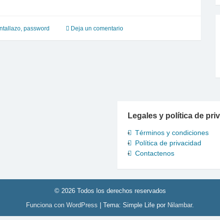
ntallazo
,
password
Deja un comentario
Legales y política de pri
Términos y condiciones
Política de privacidad
Contactenos
© 2026 Todos los derechos reservados
Funciona con WordPress
|
Tema: Simple Life por
Nilambar
.