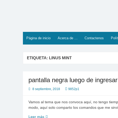
Saltar
al
contenido
Página de inicio
Acerca de …
Contactenos
Polí
ETIQUETA:
LINUS MINT
pantalla negra luego de ingresa
8 septiembre, 2018
9852p1
Vamos al tema que nos convoca aquí, no tengo tiempo d
modo, aquí solo comparto los comandos que me sirvi
pantalla
Leer más