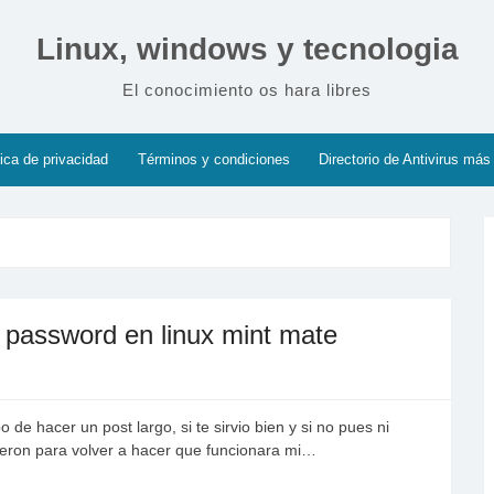
Linux, windows y tecnologia
El conocimiento os hara libres
tica de privacidad
Términos y condiciones
Directorio de Antivirus más
r password en linux mint mate
e hacer un post largo, si te sirvio bien y si no pues ni
eron para volver a hacer que funcionara mi…