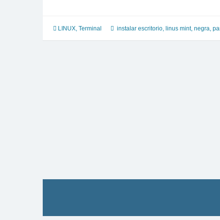
negra
luego
de
LINUX
,
Terminal
instalar escritorio
,
linus mint
,
negra
,
pa
ingresar
password
en
linux
mint
mate