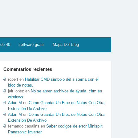
 de 40
software gratis
Mapa Del Blog
Comentarios recientes
robert
en
Habilitar CMD simbolo del sistema con el
bloc de notas.
jair lopez
en
No se abren archivos de ayuda .chm en
windows
Adan M
en
Como Guardar Un Bloc de Notas Con Otra
Extensión De Archivo
Adan M
en
Como Guardar Un Bloc de Notas Con Otra
Extensión De Archivo
fernando casalins
en
Saber codigos de error Minisplit
Panasonic Inverter