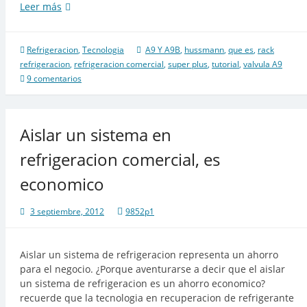
Que
Leer más
es
la
valvula
Refrigeracion
,
Tecnologia
A9 Y A9B
,
hussmann
,
que es
,
rack
A9
refrigeracion
,
refrigeracion comercial
,
super plus
,
tutorial
,
valvula A9
en
9 comentarios
un
Rack
Hussmann
Aislar un sistema en
Super
Plus
refrigeracion comercial, es
economico
3 septiembre, 2012
9852p1
Aislar un sistema de refrigeracion representa un ahorro
para el negocio. ¿Porque aventurarse a decir que el aislar
un sistema de refrigeracion es un ahorro economico?
recuerde que la tecnologia en recuperacion de refrigerante