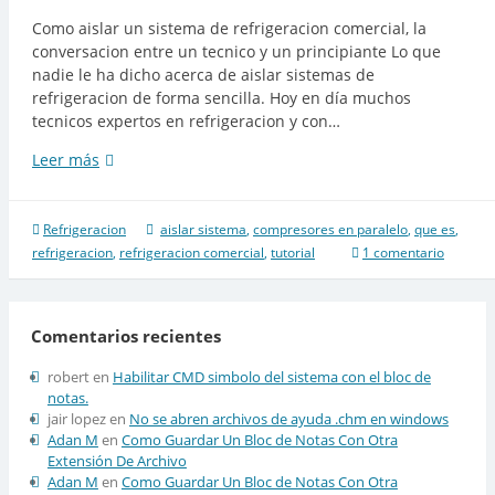
Como aislar un sistema de refrigeracion comercial, la
conversacion entre un tecnico y un principiante Lo que
nadie le ha dicho acerca de aislar sistemas de
refrigeracion de forma sencilla. Hoy en día muchos
tecnicos expertos en refrigeracion y con…
Que
Leer más
significa
“aislar”
un
Refrigeracion
aislar sistema
,
compresores en paralelo
,
que es
,
sistema
refrigeracion
,
refrigeracion comercial
,
tutorial
1 comentario
de
refrigeracion
con
Comentarios recientes
compresores
en
robert
en
Habilitar CMD simbolo del sistema con el bloc de
paralelo
notas.
–
jair lopez
en
No se abren archivos de ayuda .chm en windows
dialogo
Adan M
en
Como Guardar Un Bloc de Notas Con Otra
Extensión De Archivo
Adan M
en
Como Guardar Un Bloc de Notas Con Otra