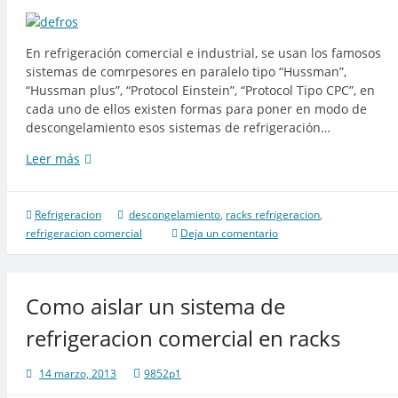
En refrigeración comercial e industrial, se usan los famosos
sistemas de comrpesores en paralelo tipo “Hussman”,
“Hussman plus”, “Protocol Einstein”, “Protocol Tipo CPC”, en
cada uno de ellos existen formas para poner en modo de
descongelamiento esos sistemas de refrigeración…
Descongelamiento
Leer más
automatico
en
sistemas
Refrigeracion
descongelamiento
,
racks refrigeracion
,
de
refrigeracion comercial
Deja un comentario
compresores
en
paralelo
Como aislar un sistema de
refrigeracion comercial en racks
14 marzo, 2013
9852p1