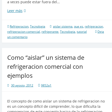
a veces puede estar fuera del…
Aislar
Leer más
un
sistema
en
Refrigeracion
,
Tecnologia
aislar sistema
,
que es
,
refrigeracion
,
refrigeracion
refrigeracion comercial
,
refrigerante
,
Tecnologia
,
tutorial
Deja
comercial,
un comentario
es
economico
Como “aislar” un sistema de
refrigeracion comercial con
ejemplos
30 agosto, 2012
9852p1
El concepto de como aislar un sistema de refrigeracion no
es un concepto dificil de comprender, lo que dificulta la
comprension de este concepto basico de la refrigeracion