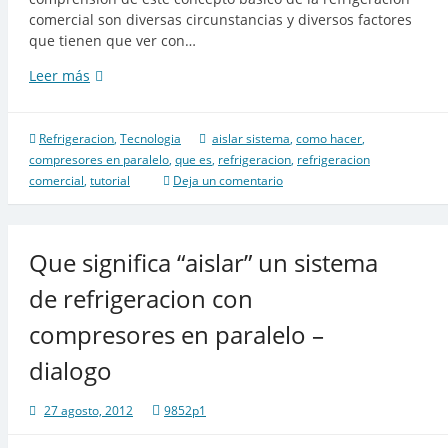
comercial son diversas circunstancias y diversos factores
que tienen que ver con…
Como
Leer más
“aislar”
un
sistema
Refrigeracion
,
Tecnologia
aislar sistema
,
como hacer
,
de
compresores en paralelo
,
que es
,
refrigeracion
,
refrigeracion
refrigeracion
comercial
,
tutorial
Deja un comentario
comercial
con
ejemplos
Que significa “aislar” un sistema
de refrigeracion con
compresores en paralelo –
dialogo
27 agosto, 2012
9852p1