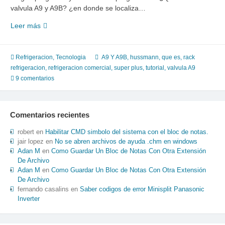
valvula A9 y A9B? ¿en donde se localiza…
Que
Leer más
es
la
valvula
Refrigeracion
,
Tecnologia
A9 Y A9B
,
hussmann
,
que es
,
rack
A9
refrigeracion
,
refrigeracion comercial
,
super plus
,
tutorial
,
valvula A9
en
9 comentarios
un
Rack
Hussmann
Comentarios recientes
Super
Plus
robert
en
Habilitar CMD simbolo del sistema con el bloc de notas.
jair lopez
en
No se abren archivos de ayuda .chm en windows
Adan M
en
Como Guardar Un Bloc de Notas Con Otra Extensión
De Archivo
Adan M
en
Como Guardar Un Bloc de Notas Con Otra Extensión
De Archivo
fernando casalins
en
Saber codigos de error Minisplit Panasonic
Inverter