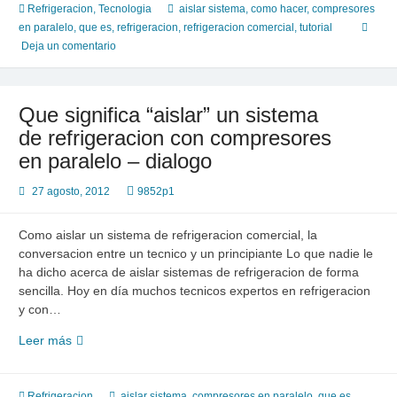
sistema
Refrigeracion
,
Tecnologia
aislar sistema
,
como hacer
,
compresores
de
en paralelo
,
que es
,
refrigeracion
,
refrigeracion comercial
,
tutorial
refrigeracion
Deja un comentario
comercial
con
ejemplos
Que significa “aislar” un sistema
de refrigeracion con compresores
en paralelo – dialogo
27 agosto, 2012
9852p1
Como aislar un sistema de refrigeracion comercial, la
conversacion entre un tecnico y un principiante Lo que nadie le
ha dicho acerca de aislar sistemas de refrigeracion de forma
sencilla. Hoy en día muchos tecnicos expertos en refrigeracion
y con…
Que
Leer más
significa
“aislar”
un
Refrigeracion
aislar sistema
,
compresores en paralelo
,
que es
,