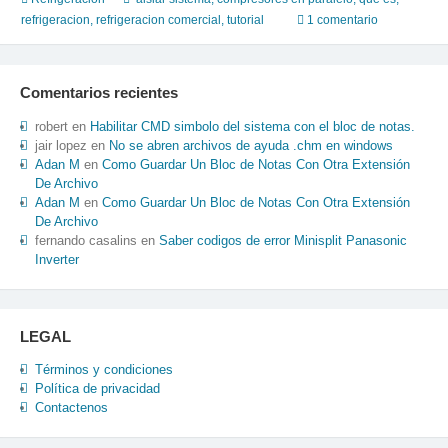
sistema
refrigeracion
,
refrigeracion comercial
,
tutorial
1 comentario
de
refrigeracion
con
Comentarios recientes
compresores
en
robert
en
Habilitar CMD simbolo del sistema con el bloc de notas.
paralelo
jair lopez
en
No se abren archivos de ayuda .chm en windows
Adan M
en
Como Guardar Un Bloc de Notas Con Otra Extensión
–
De Archivo
dialogo
Adan M
en
Como Guardar Un Bloc de Notas Con Otra Extensión
De Archivo
fernando casalins
en
Saber codigos de error Minisplit Panasonic
Inverter
LEGAL
Términos y condiciones
Política de privacidad
Contactenos