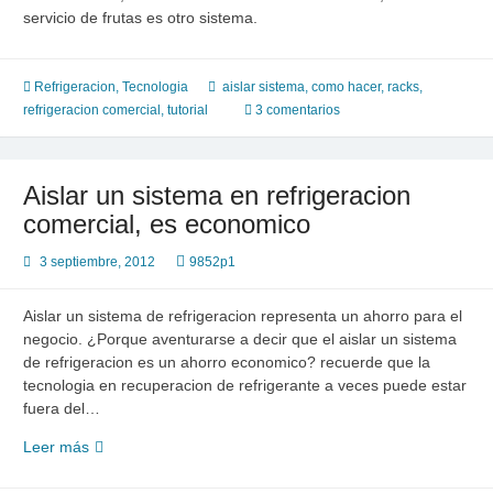
servicio de frutas es otro sistema.
Refrigeracion
,
Tecnologia
aislar sistema
,
como hacer
,
racks
,
refrigeracion comercial
,
tutorial
3 comentarios
Aislar un sistema en refrigeracion
comercial, es economico
3 septiembre, 2012
9852p1
Aislar un sistema de refrigeracion representa un ahorro para el
negocio. ¿Porque aventurarse a decir que el aislar un sistema
de refrigeracion es un ahorro economico? recuerde que la
tecnologia en recuperacion de refrigerante a veces puede estar
fuera del…
Aislar
Leer más
un
sistema