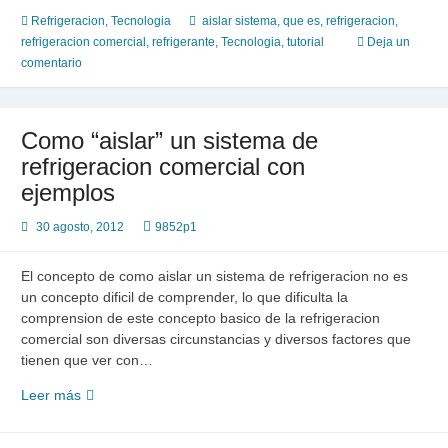
en
Refrigeracion
,
Tecnologia
aislar sistema
,
que es
,
refrigeracion
,
refrigeracion
refrigeracion comercial
,
refrigerante
,
Tecnologia
,
tutorial
Deja un
comercial,
comentario
es
economico
Como “aislar” un sistema de
refrigeracion comercial con
ejemplos
30 agosto, 2012
9852p1
El concepto de como aislar un sistema de refrigeracion no es
un concepto dificil de comprender, lo que dificulta la
comprension de este concepto basico de la refrigeracion
comercial son diversas circunstancias y diversos factores que
tienen que ver con…
Como
Leer más
“aislar”
un