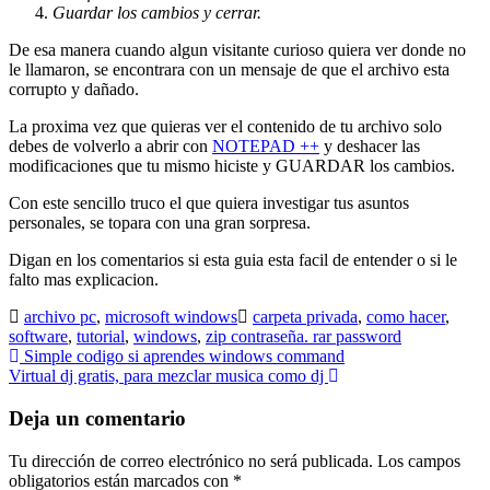
Guardar los cambios y cerrar.
De esa manera cuando algun visitante curioso quiera ver donde no
le llamaron, se encontrara con un mensaje de que el archivo esta
corrupto y dañado.
La proxima vez que quieras ver el contenido de tu archivo solo
debes de volverlo a abrir con
NOTEPAD ++
y deshacer las
modificaciones que tu mismo hiciste y GUARDAR los cambios.
Con este sencillo truco el que quiera investigar tus asuntos
personales, se topara con una gran sorpresa.
Digan en los comentarios si esta guia esta facil de entender o si le
falto mas explicacion.
archivo pc
,
microsoft windows
carpeta privada
,
como hacer
,
software
,
tutorial
,
windows
,
zip contraseña. rar password
Navegación
Simple codigo si aprendes windows command
Virtual dj gratis, para mezclar musica como dj
de
entradas
Deja un comentario
Tu dirección de correo electrónico no será publicada.
Los campos
obligatorios están marcados con
*