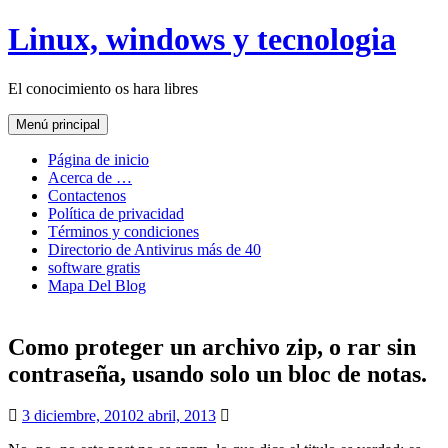
Saltar
Linux, windows y tecnologia
al
contenido
El conocimiento os hara libres
Menú principal
Página de inicio
Acerca de …
Contactenos
Política de privacidad
Términos y condiciones
Directorio de Antivirus más de 40
software gratis
Mapa Del Blog
Como proteger un archivo zip, o rar sin
contraseña, usando solo un bloc de notas.
3 diciembre, 2010
2 abril, 2013