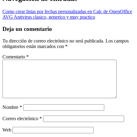
Como crear listas por fechas personalizadas en Calc de OpenOffice
AVG Antivirus clasico, generico y muy practico
Deja un comentario
Tu dirección de correo electrónico no será publicada.
Los campos
obligatorios están marcados con
*
Comentario
*
Nombre
*
Correo electrónico
*
Web