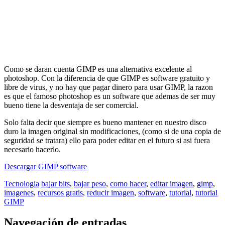
Como se daran cuenta GIMP es una alternativa excelente al
photoshop. Con la diferencia de que GIMP es software gratuito y
libre de virus, y no hay que pagar dinero para usar GIMP, la razon
es que el famoso photoshop es un software que ademas de ser muy
bueno tiene la desventaja de ser comercial.
Solo falta decir que siempre es bueno mantener en nuestro disco
duro la imagen original sin modificaciones, (como si de una copia de
seguridad se tratara) ello para poder editar en el futuro si asi fuera
necesario hacerlo.
Descargar GIMP software
Tecnologia
bajar bits
,
bajar peso
,
como hacer
,
editar imagen
,
gimp
,
imagenes
,
recursos gratis
,
reducir imagen
,
software
,
tutorial
,
tutorial
GIMP
Navegación de entradas