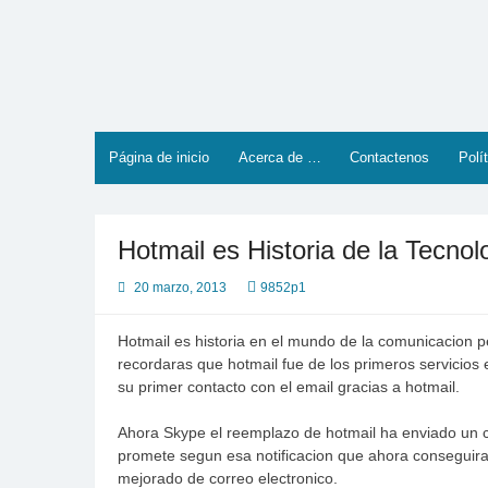
Saltar
al
contenido
Página de inicio
Acerca de …
Contactenos
Polí
Hotmail es Historia de la Tecnol
20 marzo, 2013
9852p1
Hotmail es historia en el mundo de la comunicacion p
recordaras que hotmail fue de los primeros servicio
su primer contacto con el email gracias a hotmail.
Ahora Skype el reemplazo de hotmail ha enviado un c
promete segun esa notificacion que ahora conseguir
mejorado de correo electronico.