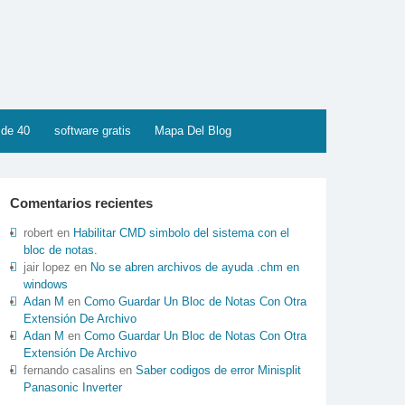
 de 40
software gratis
Mapa Del Blog
Comentarios recientes
robert
en
Habilitar CMD simbolo del sistema con el
bloc de notas.
jair lopez
en
No se abren archivos de ayuda .chm en
windows
Adan M
en
Como Guardar Un Bloc de Notas Con Otra
Extensión De Archivo
Adan M
en
Como Guardar Un Bloc de Notas Con Otra
Extensión De Archivo
fernando casalins
en
Saber codigos de error Minisplit
Panasonic Inverter