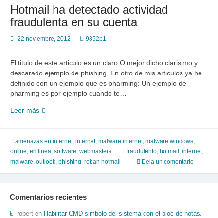
decirle
Hotmail ha detectado actividad
adios
fraudulenta en su cuenta
a
hotmail
22 noviembre, 2012
9852p1
El titulo de este articulo es un claro O mejor dicho clarisimo y
descarado ejemplo de phishing, En otro de mis articulos ya he
definido con un ejemplo que es pharming: Un ejemplo de
pharming es por ejemplo cuando te…
Hotmail
Leer más
ha
detectado
actividad
amenazas en internet
,
internet
,
malware internet
,
malware windows
,
fraudulenta
online, en linea
,
software
,
webmasters
fraudulento
,
hotmail
,
internet
,
en
malware
,
outlook
,
phishing
,
roban hotmail
Deja un comentario
su
cuenta
Comentarios recientes
robert
en
Habilitar CMD simbolo del sistema con el bloc de notas.