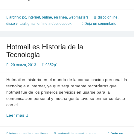
archivo pc
,
internet
,
online, en linea
,
webmasters
disco online
,
disco virtual
,
gmail online
,
nube
,
outlook
Deja un comentario
Hotmail es Historia de la
Tecnologia
20 marzo, 2013
9852p1
Hotmail es historia en el mundo de la comunicacion personal, la
tecnologia e internet, ya que seguramente recordaras que
hotmail fue de los primeros servicios en usarse para la
comunicacion personal y mucha gente tuvo su primer contacto
con el…
Hotmail
Leer más
es
Historia
de