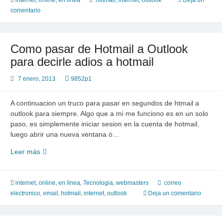
internet
,
online, en linea
hotmail
,
internet
,
outlook
Deja un
la
comentario
Tecnologia
Como pasar de Hotmail a Outlook
para decirle adios a hotmail
7 enero, 2013
9852p1
A continuacion un truco para pasar en segundos de htmail a
outlook para siempre. Algo que a mi me funciono es en un solo
paso, es simplemente iniciar sesion en la cuenta de hotmail,
luego abrir una nueva ventana ó…
Como
Leer más
pasar
de
Hotmail
internet
,
online, en linea
,
Tecnologia
,
webmasters
correo
a
electronico
,
email
,
hotmail
,
internet
,
outlook
Deja un comentario
Outlook
para