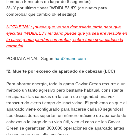
tiempo a 5 minutos en lugar de 8 segundos)
3°- Y por último tipear “WDIDLE3 /R” (de nuevo para
comprobar que cambió ok el setting)
NOTA FINAL: ¡puede que ya sea demasiado tarde para que
ejecutes “WDIDLE3”! ¡el daño puede que ya sea irreversible en
tu caso! ¡nada pierdes con probar, sobre todo si ya caduco la
garantia!
POSDATA FINAL: Segun
hard2mano.com
“
2. Muerte por exceso de aparcado de cabezas (LCC)
Para ahorrar energía, toda la gama Caviar Green recurre a un
método un tanto agresivo pero bastante habitual, consistente
en aparcar las cabezas en la zona de seguridad una vez
transcurrido cierto tiempo de inactividad. El problema es que el
aparcado viene configurado para hacerse cada ¡8 segundos!
Los discos duros soportan un número máximo de aparcado de
cabezas a lo largo de su vida útil, y en el caso de los Caviar
Green se garantizan 300.000 operaciones de aparcado antes
de que ocurra un fallo mecánico.