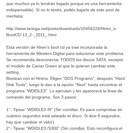
que muchos ya lo tendrán bajado porque es una herramienta
indispensable). Si no lo tenés, podés bajarlo de este post de
meritatia:
http://www.taringa.net/posts/downloads/10456224/Hiren_s-
BootCD-13_2-_2011_.html
Esta versión de Hiren’s boot cd ya trae incorporada la
herramienta de Western Digital para solucionar este problema.
Se recomienda desconectar TODOS los discos SATA, excepto
el modelo de Caviar Green al que le quieran cambiar este
setting.
Bootean con el Hirens. Eligen “DOS Programs”; después “Hard
Disk Tools”; luego le dan a la opción “Next” hasta encontrar el
programa “WDIDLE3”. Lo ejecutan y les aparecerá la linea de
comando del programa. Son 3 pasos:
1°- Tipear “WDIDLE3 /R” (Sin comillas. Es para comprobar en
cuántos segundos está seteado el disco. Si dice 8 segundos,
hay que cambiar el valor)
2°- Tipear “WDIDLE3 /S300” (Sin comillas. Esto reconfigura el