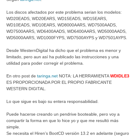
Los discos afectados por este problema serian los modelos:
WD20EADS, WD20EARS, WD15EADS, WD15EARS,
WD10EADS, WD10EARS, WD8000AARS, WD7500AADS,
WD7500AARS, WD6400AADS, WD6400AARS, WD5000AADS,
WD5000AARS, WD1000FYPS, WD7500AYPS y WD7501AYPS.
Desde WesternDigital ha dicho que el problema es menor y
limitado, pero aun así ha publicado las instrucciones y una
utilidad para poder corregir el problema.
En otro post de
taringa.net
NOTA: LA HERRAMIENTA
WDIDLE3
ES PROPORCIONADA POR EL PROPIO FABRICANTE
WESTERN DIGITAL.
Lo que sigue es bajo su entera responsabilidad.
Puede hacerse creando un pendrive booteable, pero voy a
compartir la forma en que lo hice yo y que me resultó más
simple.
Se necesita el Hiren’s BootCD versión 13.2 en adelante (seguro