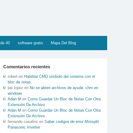
 de 40
software gratis
Mapa Del Blog
Comentarios recientes
robert
en
Habilitar CMD simbolo del sistema con el
bloc de notas.
jair lopez
en
No se abren archivos de ayuda .chm en
windows
Adan M
en
Como Guardar Un Bloc de Notas Con Otra
Extensión De Archivo
Adan M
en
Como Guardar Un Bloc de Notas Con Otra
Extensión De Archivo
fernando casalins
en
Saber codigos de error Minisplit
Panasonic Inverter