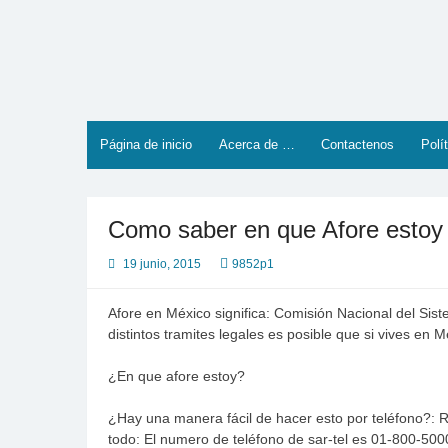
Saltar
al
contenido
Página de inicio
Acerca de …
Contactenos
Polí
Como saber en que Afore estoy
19 junio, 2015
9852p1
Afore en México significa: Comisión Nacional del Sis
distintos tramites legales es posible que si vives en M
¿En que afore estoy?
¿Hay una manera fácil de hacer esto por teléfono?: R
todo: El numero de teléfono de sar-tel es 01-800-500