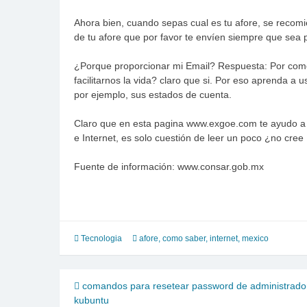
Ahora bien, cuando sepas cual es tu afore, se recomie
de tu afore que por favor te envíen siempre que sea p
¿Porque proporcionar mi Email? Respuesta: Por comod
facilitarnos la vida? claro que si. Por eso aprenda a u
por ejemplo, sus estados de cuenta.
Claro que en esta pagina www.exgoe.com te ayudo a 
e Internet, es solo cuestión de leer un poco ¿no cree
Fuente de información: www.consar.gob.mx
Tecnologia
afore
,
como saber
,
internet
,
mexico
Navegación
comandos para resetear password de administrado
kubuntu