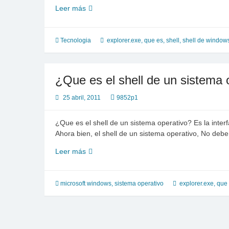
¿Que
Leer más
es
y
donde
Tecnologia
explorer.exe
,
que es
,
shell
,
shell de window
esta
ubicado
el
¿Que es el shell de un sistema 
shell
de
25 abril, 2011
9852p1
windows?
¿Que es el shell de un sistema operativo? Es la inter
Ahora bien, el shell de un sistema operativo, No debe
¿Que
Leer más
es
el
shell
microsoft windows
,
sistema operativo
explorer.exe
,
que
de
un
sistema
operativo?