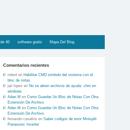
 de 40
software gratis
Mapa Del Blog
Comentarios recientes
robert
en
Habilitar CMD simbolo del sistema con el
bloc de notas.
jair lopez
en
No se abren archivos de ayuda .chm en
windows
Adan M
en
Como Guardar Un Bloc de Notas Con Otra
Extensión De Archivo
Adan M
en
Como Guardar Un Bloc de Notas Con Otra
Extensión De Archivo
fernando casalins
en
Saber codigos de error Minisplit
Panasonic Inverter