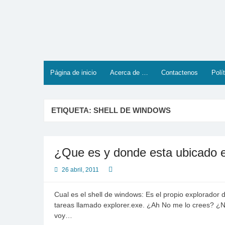
Saltar
al
contenido
Página de inicio
Acerca de …
Contactenos
Polí
ETIQUETA:
SHELL DE WINDOWS
¿Que es y donde esta ubicado e
26 abril, 2011
Cual es el shell de windows: Es el propio explorador
tareas llamado explorer.exe. ¿Ah No me lo crees? ¿No
voy…