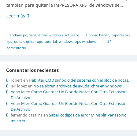
tambien para quitar la IMPRESORA XPS de windows se…
Leer más
Como
eliminar
el
visor
archivo pc
,
programas windows software
como hacer
,
imporesora
e
xps
,
quitar
,
quitar xps
,
tutorial
,
windows
,
xps windows
1
impresora
comentario
xps
de
windows
Comentarios recientes
robert
en
Habilitar CMD simbolo del sistema con el bloc de notas.
jair lopez
en
No se abren archivos de ayuda .chm en windows
Adan M
en
Como Guardar Un Bloc de Notas Con Otra Extensión
De Archivo
Adan M
en
Como Guardar Un Bloc de Notas Con Otra Extensión
De Archivo
fernando casalins
en
Saber codigos de error Minisplit Panasonic
Inverter