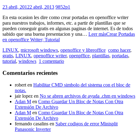
23 abril, 2012
2 abril, 2013
9852p1
En esta ocasion les dire como crear portadas en openoffice writer
para nuestros trabajos, informes, etc. a partir de plantillas que se
pueden conseguir gratis en algunas paginas de internet. Es de todos
sabido que una buena presentacion y una…
Leer más
Crear Portadas
en openoffice Writer; Tutorial
LINUX
,
microsoft windows
,
openoffice y libreoffice
como hacer
,
gratis
,
LINUX
,
openoffice writer
,
openpffice
,
plantillas
,
portadas
,
tutorial
,
windows
1 comentario
Comentarios recientes
robert
en
Habilitar CMD simbolo del sistema con el bloc de
notas.
jair lopez
en
No se abren archivos de ayuda .chm en windows
Adan M
en
Como Guardar Un Bloc de Notas Con Otra
Extensión De Archivo
Adan M
en
Como Guardar Un Bloc de Notas Con Otra
Extensión De Archivo
fernando casalins
en
Saber codigos de error Minisplit
Panasonic Inverter