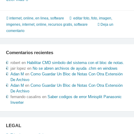
de
fotos
por
internet
,
online, en linea
,
software
editar foto
,
foto
,
imagen
,
internet
imgenes
,
internet
,
online
,
recursos gratis
,
software
Deja un
Vs.
comentario
Programas
de
software
Comentarios recientes
editores
de
robert
en
Habilitar CMD simbolo del sistema con el bloc de notas.
fotos
jair lopez
en
No se abren archivos de ayuda .chm en windows
Adan M
en
Como Guardar Un Bloc de Notas Con Otra Extensión
De Archivo
Adan M
en
Como Guardar Un Bloc de Notas Con Otra Extensión
De Archivo
fernando casalins
en
Saber codigos de error Minisplit Panasonic
Inverter
LEGAL