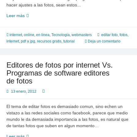
hacer ajustes a las fotos, sean estos…
Fixpicture
Leer más
una
manera
rapida
internet
,
online, en linea
,
Tecnologia
,
webmasters
editar foto
,
fotos
,
de
internet
,
pdf a jpg
,
recursos gratis
,
tutorial
Deja un comentario
arreglar
las
fotos
Editores de fotos por internet Vs.
por
Programas de software editores
internet
de fotos
13 enero, 2012
El tema de editar fotos es demasiado comun, sino echen un
vistazo a las redes sociales como facebook, parece que medio
mundo le da demasiada importancia a las fotos, es natural que
de tantas fotos que suben en algun momento…
Editores
Leer más