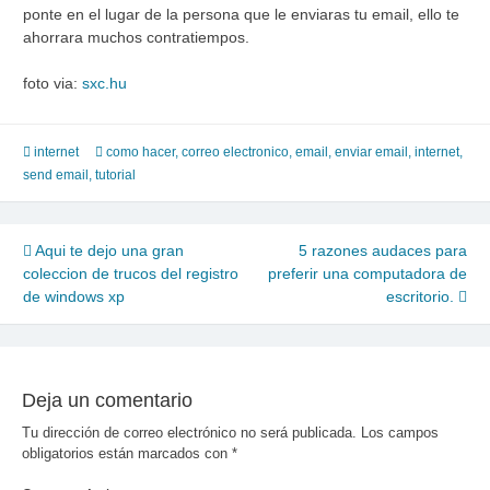
ponte en el lugar de la persona que le enviaras tu email, ello te
ahorrara muchos contratiempos.
foto via:
sxc.hu
internet
como hacer
,
correo electronico
,
email
,
enviar email
,
internet
,
send email
,
tutorial
Navegación
Aqui te dejo una gran
5 razones audaces para
coleccion de trucos del registro
preferir una computadora de
de
de windows xp
escritorio.
entradas
Deja un comentario
Tu dirección de correo electrónico no será publicada.
Los campos
obligatorios están marcados con
*