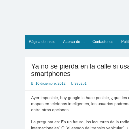
Saltar
al
contenido
Página de inicio
Acerca de …
Contactenos
Polí
Ya no se pierda en la calle si 
smartphones
10 diciembre, 2012
9852p1
Ayer imposible, hoy google lo hace posible, ¿que les
mapas en telefonos inteligentes, los usuarios podremo
entre otras opciones.
La pregunta es: En un futuro, los
locutores de la radi
internacionales” O “el estado del transito vehicular”