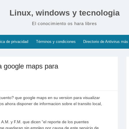
Linux, windows y tecnologia
El conocimiento os hara libres
tica de privacidad
Términos y condiciones
Directorio de Antivirus más
usa google maps para
 cuento? que google maps en su version para visualizar
s ahora disponer de informacion sobre el transito local,
o A.M. y F.M. que dicen “el reporte de los puentes
, ¿se quedaran sin empleo por causa de este servicio de