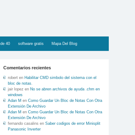
 de 40
software gratis
Mapa Del Blog
Comentarios recientes
robert
en
Habilitar CMD simbolo del sistema con el
bloc de notas.
jair lopez
en
No se abren archivos de ayuda .chm en
windows
Adan M
en
Como Guardar Un Bloc de Notas Con Otra
Extensión De Archivo
Adan M
en
Como Guardar Un Bloc de Notas Con Otra
Extensión De Archivo
fernando casalins
en
Saber codigos de error Minisplit
Panasonic Inverter