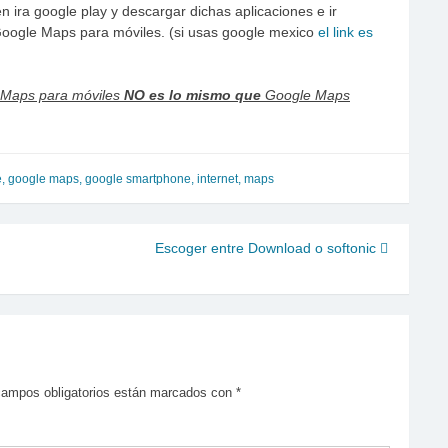
n ira google play y descargar dichas aplicaciones e ir
oogle Maps para móviles. (si usas google mexico
el link es
e Maps para móviles
NO es lo mismo que
Google Maps
e
,
google maps
,
google smartphone
,
internet
,
maps
Escoger entre Download o softonic
campos obligatorios están marcados con
*