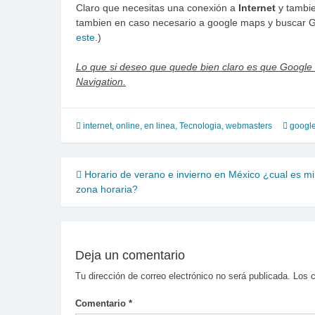
Claro que necesitas una conexión a
Internet
y tambie
tambien en caso necesario a google maps y buscar G
este
.)
Lo que si deseo que quede bien claro es que Googl
Navigation.
internet
,
online, en linea
,
Tecnologia
,
webmasters
googl
Navegación
Horario de verano e invierno en México ¿cual es mi
zona horaria?
de
entradas
Deja un comentario
Tu dirección de correo electrónico no será publicada.
Los 
Comentario
*