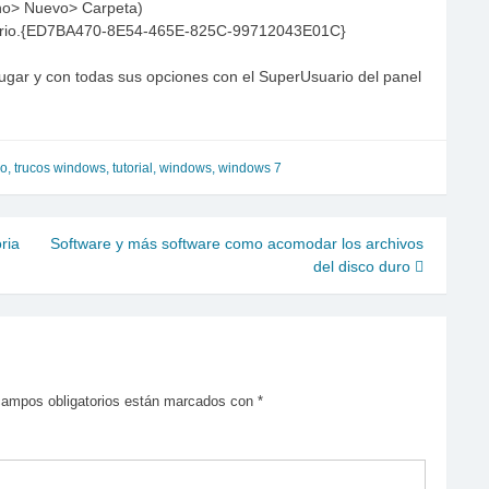
ho> Nuevo> Carpeta)
suario.{ED7BA470-8E54-465E-825C-99712043E01C}
lugar y con todas sus opciones con el SuperUsuario del panel
ro
,
trucos windows
,
tutorial
,
windows
,
windows 7
ria
Software y más software como acomodar los archivos
del disco duro
campos obligatorios están marcados con
*