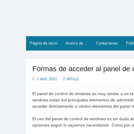
Saltar
al
contenido
Página de inicio
Acerca de …
Contactenos
Polí
Formas de acceder al panel de 
1 abril, 2012
9852p1
El panel de control de windows es muy similar a un t
windows estan los principales elementos de administr
acceder directamente a ciertos elementos del panel 
El uso del panel de control de windows es sin duda a
opciones segun lo vayamos necesitando. Como por eje