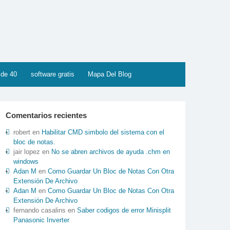
 de 40
software gratis
Mapa Del Blog
Comentarios recientes
robert
en
Habilitar CMD simbolo del sistema con el
bloc de notas.
jair lopez
en
No se abren archivos de ayuda .chm en
windows
Adan M
en
Como Guardar Un Bloc de Notas Con Otra
Extensión De Archivo
Adan M
en
Como Guardar Un Bloc de Notas Con Otra
Extensión De Archivo
fernando casalins
en
Saber codigos de error Minisplit
Panasonic Inverter