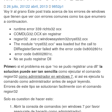
26 julio, 2012
2 abril, 2013
9852p1
Voy Ir al grano Este post trata acerca de los errores de windows
que tienen que ver con errores comunes como los que enumero
a continuacion.
runtime error
339 richtx32 ocx
COMDLG32.OCX sin registrar
regsvr32 .exe c:windowssystem32crystl32.ocx
The module “crystl32.ocx” was loaded but the call to
DllRegisterServer failed with the error code 0x8002801c
error code 0x8002801c.
No se pudo registrar Dll
Primer
o si el problema es que “no se pudo registrar una dll”
la
solucion puede ser tan sencilla
como ejecutar el comando
regsvr32
como administrador en windows 7
, si asi es ejecuta tu
comando como administrador antes de seguir leyendo.
Errores de este tipo se solucionan facilmente con el comando
regsvr32
Solo es cuestion de hacer esto:
Abrir la consola de comandos (en windows 7 por favor
asegurate de hacerlo como administrador)