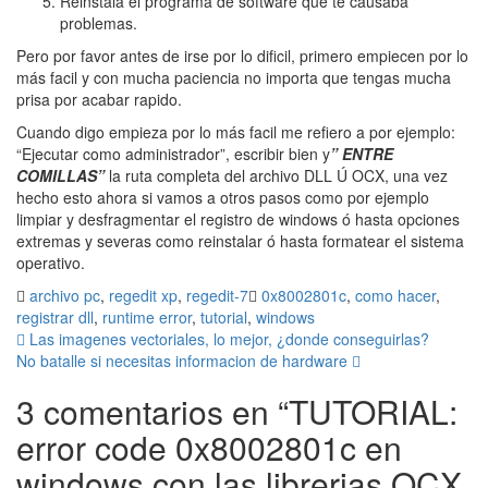
Reinstala el programa de software que te causaba
problemas.
Pero por favor antes de irse por lo dificil, primero empiecen por lo
más facil y con mucha paciencia no importa que tengas mucha
prisa por acabar rapido.
Cuando digo empieza por lo más facil me refiero a por ejemplo:
“Ejecutar como administrador”, escribir bien y
” ENTRE
COMILLAS”
la ruta completa del archivo DLL Ú OCX, una vez
hecho esto ahora si vamos a otros pasos como por ejemplo
limpiar y desfragmentar el registro de windows ó hasta opciones
extremas y severas como reinstalar ó hasta formatear el sistema
operativo.
archivo pc
,
regedit xp
,
regedit-7
0x8002801c
,
como hacer
,
registrar dll
,
runtime error
,
tutorial
,
windows
Navegación
Las imagenes vectoriales, lo mejor, ¿donde conseguirlas?
No batalle si necesitas informacion de hardware
de
3 comentarios en “
TUTORIAL:
entradas
error code 0x8002801c en
windows con las librerias OCX