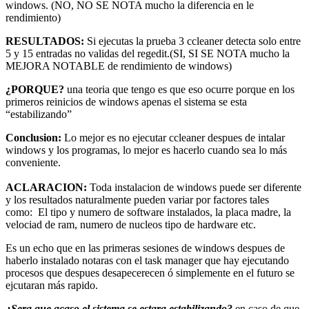
windows. (NO, NO SE NOTA mucho la diferencia en le
rendimiento)
RESULTADOS:
Si ejecutas la prueba 3 ccleaner detecta solo entre
5 y 15 entradas no validas del regedit.(SI, SI SE NOTA mucho la
MEJORA NOTABLE de rendimiento de windows)
¿PORQUE?
una teoria que tengo es que eso ocurre porque en los
primeros reinicios de windows apenas el sistema se esta
“estabilizando”
Conclusion:
Lo mejor es no ejecutar ccleaner despues de intalar
windows y los programas, lo mejor es hacerlo cuando sea lo más
conveniente.
ACLARACION:
Toda instalacion de windows puede ser diferente
y los resultados naturalmente pueden variar por factores tales
como: El tipo y numero de software instalados, la placa madre, la
velociad de ram, numero de nucleos tipo de hardware etc.
Es un echo que en las primeras sesiones de windows despues de
haberlo instalado notaras con el task manager que hay ejecutando
procesos que despues desapecerecen ó simplemente en el futuro se
ejcutaran más rapido.
¿Sera que acaso el sistema se estara estabilizando?
en caso de que