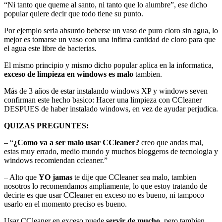
“Ni tanto que queme al santo, ni tanto que lo alumbre”, ese dicho
popular quiere decir que todo tiene su punto.
Por ejemplo seria absurdo beberse un vaso de puro cloro sin agua, lo
mejor es tomarse un vaso con una infima cantidad de cloro para que
el agua este libre de bacterias.
El mismo principio y mismo dicho popular aplica en la informatica,
exceso de limpieza en windows es malo
tambien.
Más de 3 años de estar instalando windows XP y windows seven
confirman este hecho basico: Hacer una limpieza con CCleaner
DESPUES de haber instalado windows, en vez de ayudar perjudica.
QUIZAS PREGUNTES:
– “
¿Como va a ser malo usar CCleaner?
creo que andas mal,
estas muy errado, medio mundo y muchos bloggeros de tecnologia y
windows recomiendan ccleaner.”
– Alto que
YO jamas
te dije que CCleaner sea malo, tambien
nosotros lo recomendamos ampliamente, lo que estoy tratando de
decirte es que usar CCleaner en exceso no es bueno, ni tampoco
usarlo en el momento preciso es bueno.
Usar CCleaner en exceso puede
servir de mucho
, pero tambien