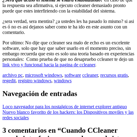
la respuesta sea afirmativa, si ejecuto ccleaner demasiado pronto
puede que estes interfiriendo con la estabilidad del sistema.
¿sera verdad, sera mentira? ¿a ustedes les ha pasado lo mismo? si asi
es ó no es asi dejanos saber como te ha ido en este asunto con un
comentario.
Por ultimo: No dije que ccleaner sea malo de echo es un excelente
software, solo que hay que saber usarlo en el momento preciso, sin
embargo recuerda que esto es solo una teoria basado en experiencias
personales: Como prueba de que no desapruebo ccleaner te dejo un
link vivo y funcional hacia la pagina de ccleaner
.
archivo pc
,
microsoft windows
,
software
ccleaner
,
recursos gratis
,
regedit
,
registro windows
,
windows
Navegación de entradas
Loco navegador para los nostalgicos de internet explorer antiguo
Nuevo blanco favorito de los hackers: los Dispositivos moviles y las
redes sociales
3 comentarios en “
Cuando CCleaner