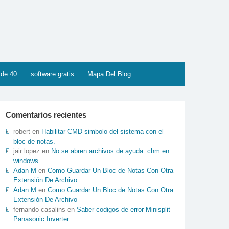
 de 40
software gratis
Mapa Del Blog
Comentarios recientes
robert
en
Habilitar CMD simbolo del sistema con el
bloc de notas.
jair lopez
en
No se abren archivos de ayuda .chm en
windows
Adan M
en
Como Guardar Un Bloc de Notas Con Otra
Extensión De Archivo
Adan M
en
Como Guardar Un Bloc de Notas Con Otra
Extensión De Archivo
fernando casalins
en
Saber codigos de error Minisplit
Panasonic Inverter