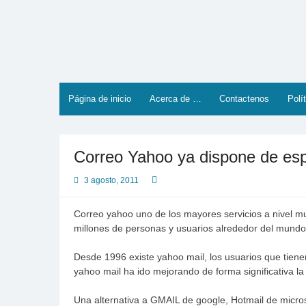
Saltar
al
contenido
Página de inicio
Acerca de …
Contactenos
Polí
Correo Yahoo ya dispone de espa
3 agosto, 2011
Correo yahoo uno de los mayores servicios a nivel mund
millones de personas y usuarios alrededor del mundo
Desde 1996 existe yahoo mail, los usuarios que tien
yahoo mail ha ido mejorando de forma significativa la
Una alternativa a GMAIL de google, Hotmail de micros