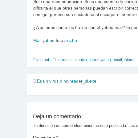
Solo una recomendacion: Si es una cuenta de correo 
dificulta el que otras personas puedan escribir corre
contigo, por eso sea cuidadoso al escoger el nombre d
¿A ustedes como les ha ido con el yahoo mail? Esper
Mail yahoo
foto
sxc.hu
internet
correo electronico
,
correo yahoo
,
email
,
internet
Navegación
Es un virus ó no reader_sl.exe
de
entradas
Deja un comentario
Tu dirección de correo electrónico no será publicada.
Los 
Comentario
*