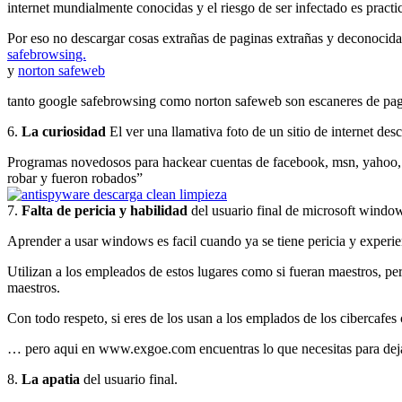
internet mundialmente conocidas y el riesgo de ser infectado es pract
Por eso no descargar cosas extrañas de paginas extrañas y deconocidas 
safebrowsing.
y
norton safeweb
tanto google safebrowsing como norton safeweb son escaneres de pagin
6.
La curiosidad
El ver una llamativa foto de un sitio de internet de
Programas novedosos para hackear cuentas de facebook, msn, yahoo, a
robar y fueron robados”
7.
Falta de pericia y habilidad
del usuario final de microsoft windo
Aprender a usar windows es facil cuando ya se tiene pericia y experie
Utilizan a los empleados de estos lugares como si fueran maestros, pe
maestros.
Con todo respeto, si eres de los usan a los emplados de los cibercaf
… pero aqui en www.exgoe.com encuentras lo que necesitas para dejar 
8.
La apatia
del usuario final.