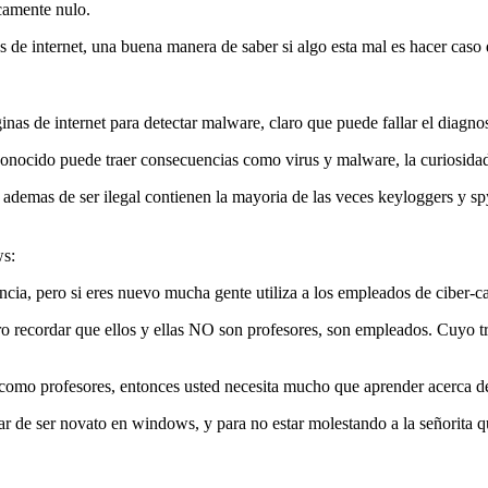
icamente nulo.
de internet, una buena manera de saber si algo esta mal es hacer caso de
as de internet para detectar malware, claro que puede fallar el diagn
sconocido puede traer consecuencias como virus y malware, la curiosidad
demas de ser ilegal contienen la mayoria de las veces keyloggers y spy
ws:
ncia, pero si eres nuevo mucha gente utiliza a los empleados de ciber-c
ro recordar que ellos y ellas NO son profesores, son empleados. Cuyo tr
es como profesores, entonces usted necesita mucho que aprender acerca 
de ser novato en windows, y para no estar molestando a la señorita qu