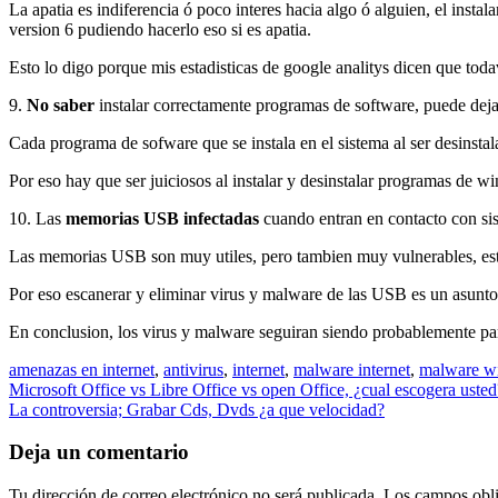
La apatia es indiferencia ó poco interes hacia algo ó alguien, el instala
version 6 pudiendo hacerlo eso si es apatia.
Esto lo digo porque mis estadisticas de google analitys dicen que toda
9.
No saber
instalar correctamente programas de software, puede dejar
Cada programa de sofware que se instala en el sistema al ser desinstala
Por eso hay que ser juiciosos al instalar y desinstalar programas de w
10. Las
memorias USB infectadas
cuando entran en contacto con sist
Las memorias USB son muy utiles, pero tambien muy vulnerables, estas 
Por eso escanerar y eliminar virus y malware de las USB es un asunto 
En conclusion, los virus y malware seguiran siendo probablemente part
amenazas en internet
,
antivirus
,
internet
,
malware internet
,
malware w
Navegación
Microsoft Office vs Libre Office vs open Office, ¿cual escogera usted
La controversia; Grabar Cds, Dvds ¿a que velocidad?
de
entradas
Deja un comentario
Tu dirección de correo electrónico no será publicada.
Los campos obli