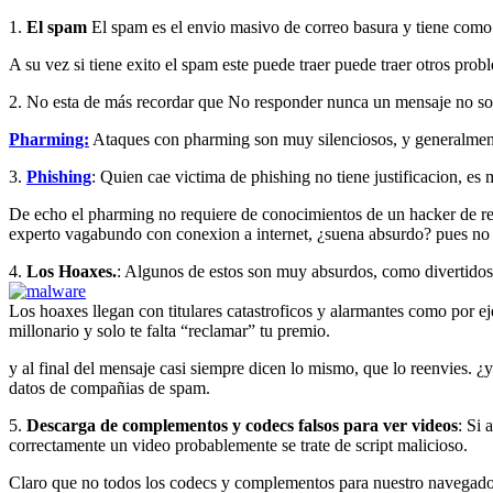
1.
El spam
El spam es el envio masivo de correo basura y tiene como f
A su vez si tiene exito el spam este puede traer puede traer otros pr
2. No esta de más recordar que No responder nunca un mensaje no soli
Pharming:
Ataques con pharming son muy silenciosos, y generalmen
3.
Phishing
: Quien cae victima de phishing no tiene justificacion, es
De echo el pharming no requiere de conocimientos de un hacker de reno
experto vagabundo con conexion a internet, ¿suena absurdo? pues no 
4.
Los Hoaxes.
: Algunos de estos son muy absurdos, como divertidos,
Los hoaxes llegan con titulares catastroficos y alarmantes como por e
millonario y solo te falta “reclamar” tu premio.
y al final del mensaje casi siempre dicen lo mismo, que lo reenvies. ¿
datos de compañias de spam.
5.
Descarga de complementos y codecs falsos para ver videos
: Si
correctamente un video probablemente se trate de script malicioso.
Claro que no todos los codecs y complementos para nuestro navegador 