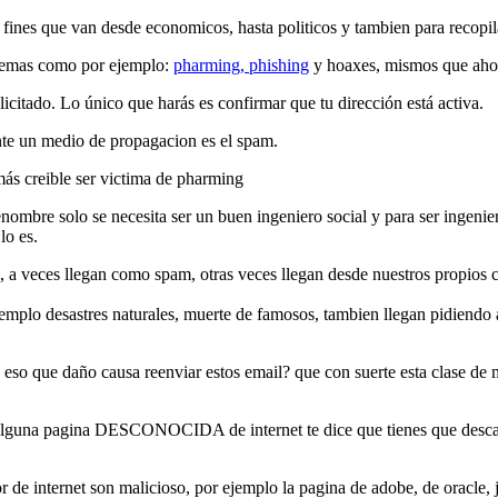
ines que van desde economicos, hasta politicos y tambien para recopilar 
oblemas como por ejemplo:
pharming, phishing
y hoaxes, mismos que aho
citado. Lo único que harás es confirmar que tu dirección está activa.
te un medio de propagacion es el spam.
 más creible ser victima de pharming
mbre solo se necesita ser un buen ingeniero social y para ser ingeniero
lo es.
 a veces llegan como spam, otras veces llegan desde nuestros propios c
jemplo desastres naturales, muerte de famosos, tambien llegan pidiendo
y eso que daño causa reenviar estos email? que con suerte esta clase de 
 alguna pagina DESCONOCIDA de internet te dice que tienes que desc
de internet son malicioso, por ejemplo la pagina de adobe, de oracle, 