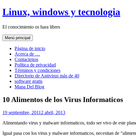
Saltar
Linux, windows y tecnologia
al
contenido
El conocimiento os hara libres
Menú principal
Página de inicio
Acerca de …
Contactenos
Política de privacidad
Términos y condiciones
Directorio de Antivirus más de 40
software gratis
Mapa Del Blog
10 Alimentos de los Virus Informaticos
19 septiembre, 2011
2 abril, 2013
Alimentando virus y malware informaticos, todo ser vivo de este plan
Igual pasa con los virus y malware informaticos, necesitan de “alime