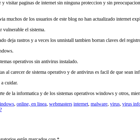
r y visitar paginas de internet sin ninguna proteccion y sin preocupacion e
via muchos de los usuarios de este blog no han actualizado internet exp
 vulnerable el sistema.
do deja rastros y a veces los unnistall tambien borran claves del registro
indows.
emas operativos sin antivirus instalado.
al carecer de sistema operativo y de antivirus es facil de que sean in
a cuidar.
e de la informatica y de los sistemas operativos windows y otros, mient
indows
,
online, en linea
,
webmasters
internet
,
malware
,
virus
,
virus inf
?
gatorios están marcados con
*