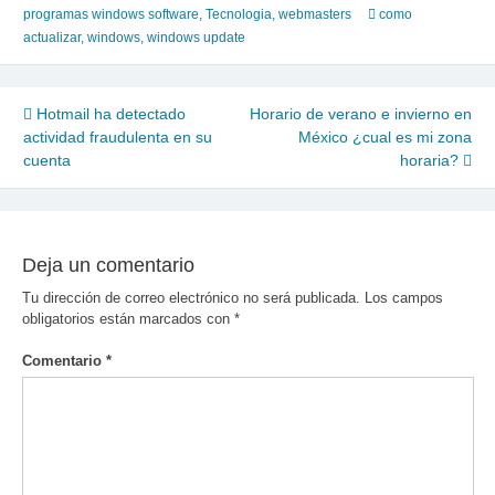
programas windows software
,
Tecnologia
,
webmasters
como
actualizar
,
windows
,
windows update
Navegación
Hotmail ha detectado
Horario de verano e invierno en
actividad fraudulenta en su
México ¿cual es mi zona
de
cuenta
horaria?
entradas
Deja un comentario
Tu dirección de correo electrónico no será publicada.
Los campos
obligatorios están marcados con
*
Comentario
*