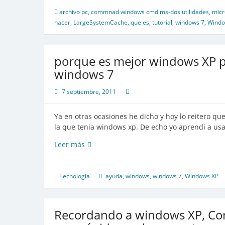
archivo pc
,
commnad windows cmd ms-dos utilidades
,
micr
hacer
,
LargeSystemCache
,
que es
,
tutorial
,
windows 7
,
Windo
porque es mejor windows XP p
windows 7
7 septiembre, 2011
Ya en otras ocasiones he dicho y hoy lo reitero 
la que tenia windows xp. De echo yo aprendi a u
porque
Leer más
es
mejor
windows
Tecnologia
ayuda
,
windows
,
windows 7
,
Windows XP
XP
para
principiantes
Recordando a windows XP, Co
que