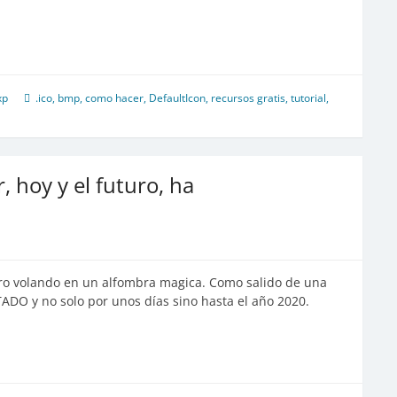
xp
.ico
,
bmp
,
como hacer
,
DefaultIcon
,
recursos gratis
,
tutorial
,
hoy y el futuro, ha
ro volando en un alfombra magica. Como salido de una
TADO y no solo por unos días sino hasta el año 2020.