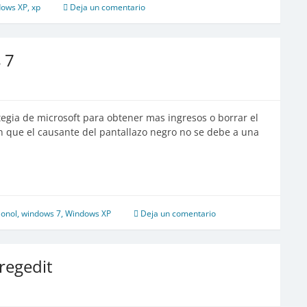
ows XP
,
xp
Deja un comentario
 7
egia de microsoft para obtener mas ingresos o borrar el
n que el causante del pantallazo negro no se debe a una
aonol
,
windows 7
,
Windows XP
Deja un comentario
regedit