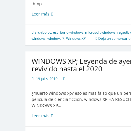
.bmp…
Convertir
Leer más
las
imagenes
bmp
archivo pc
,
escritorio windows
,
microsoft windows
,
regedit 
en
windows
,
windows 7
,
Windows XP
Deja un comentario
iconos
sin
programas
WINDOWS XP; Leyenda de ayer, 
revivido hasta el 2020
19 julio, 2010
¿muerto windows xp? eso es mas falso que un per
pelicula de ciencia ficcion, windows XP HA RESUCI
WINDOWS XP…
WINDOWS
Leer más
XP;
Leyenda