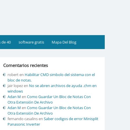
s de 40
software gratis
Mapa Del Blog
Comentarios recientes
robert
en
Habilitar CMD simbolo del sistema con el
bloc de notas.
jair lopez
en
No se abren archivos de ayuda .chm en
windows
Adan M
en
Como Guardar Un Bloc de Notas Con
Otra Extensión De Archivo
Adan M
en
Como Guardar Un Bloc de Notas Con
Otra Extensión De Archivo
fernando casalins
en
Saber codigos de error Minisplit
Panasonic Inverter