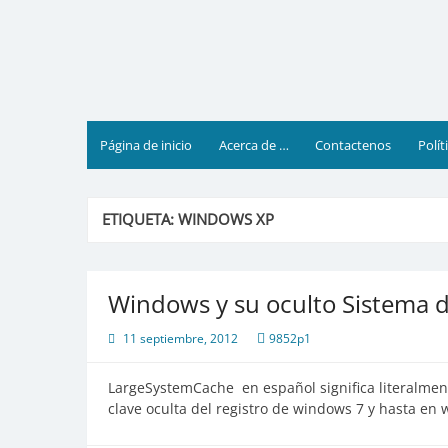
Saltar
al
contenido
Página de inicio
Acerca de …
Contactenos
Polít
ETIQUETA:
WINDOWS XP
Windows y su oculto Sistema 
11 septiembre, 2012
9852p1
LargeSystemCache en español significa literalmen
clave oculta del registro de windows 7 y hasta en