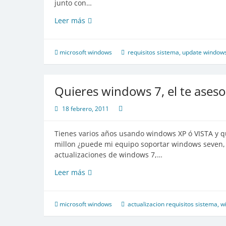
junto con…
Windows
Leer más
7
lo
mejor
microsoft windows
requisitos sistema
,
update window
para
equipos
super
Quieres windows 7, el te aseso
potentes
18 febrero, 2011
Tienes varios años usando windows XP ó VISTA y q
millon ¿puede mi equipo soportar windows seven, S
actualizaciones de windows 7,…
Quieres
Leer más
windows
7,
el
microsoft windows
actualizacion requisitos sistema
,
w
te
asesora