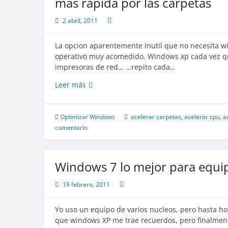
mas rápida por las carpetas
windows
7
2 abril, 2011
La opcion aparentemente inutil que no necesita w
operativo muy acomedido. Windows xp cada vez qu
impresoras de red… …repito cada…
Recordando
Leer más
a
windows
XP,
Optimizar Windows
acelerar carpetas
,
acelerar cpu
,
a
Como
comentario
tener
una
navegación
Windows 7 lo mejor para equi
mas
rápida
19 febrero, 2011
por
las
Yo uso un equipo de varios nucleos, pero hasta h
carpetas
que windows XP me trae recuerdos, pero finalmen