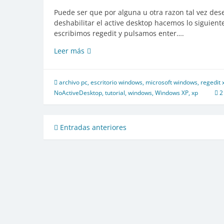
Puede ser que por alguna u otra razon tal vez des
deshabilitar el active desktop hacemos lo siguient
escribimos regedit y pulsamos enter….
Desactivar
Leer más
Active
desktop
con
archivo pc
,
escritorio windows
,
microsoft windows
,
regedit 
regedit
NoActiveDesktop
,
tutorial
,
windows
,
Windows XP
,
xp
2
Navegación
Entradas anteriores
de
entradas