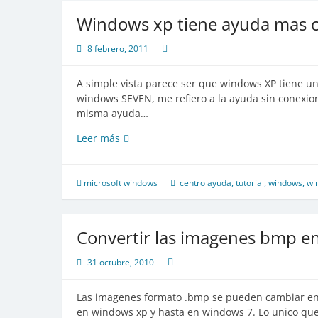
gratis
Windows xp tiene ayuda mas 
8 febrero, 2011
A simple vista parece ser que windows XP tiene u
windows SEVEN, me refiero a la ayuda sin conexion.
misma ayuda…
Windows
Leer más
xp
tiene
ayuda
microsoft windows
centro ayuda
,
tutorial
,
windows
,
wi
mas
completa
que
Convertir las imagenes bmp e
windows
7
31 octubre, 2010
Las imagenes formato .bmp se pueden cambiar en i
en windows xp y hasta en windows 7. Lo unico que