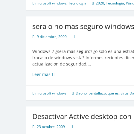
de
microsoft windows
,
Tecnologia
2020
,
Tecnologia
,
Wind
ayer,
hoy
y
sera o no mas seguro windows
el
futuro,
9 diciembre, 2009
ha
revivido
Windows 7 ¿sera mas seguro? ¿o solo es una estrat
hasta
fracaso de windows vista? Informes recientes dice
el
actualizacion de seguridad,…
2020
sera
Leer más
o
no
mas
microsoft windows
Daonol pantallazo
,
que es
,
virus D
seguro
windows
7
Desactivar Active desktop con 
23 octubre, 2009