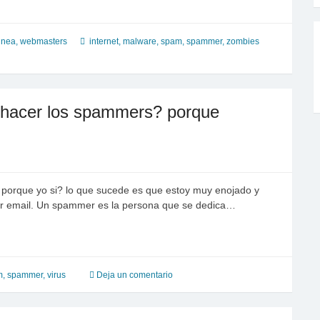
linea
,
webmasters
internet
,
malware
,
spam
,
spammer
,
zombies
 hacer los spammers? porque
porque yo si? lo que sucede es que estoy muy enojado y
r email. Un spammer es la persona que se dedica…
m
,
spammer
,
virus
Deja un comentario