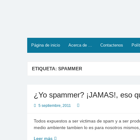
Saltar
al
contenido
Página de inicio
Acerca de …
Contactenos
Polí
ETIQUETA:
SPAMMER
¿Yo spammer? ¡JAMAS!, eso qu
5 septiembre, 2011
Todos expuestos a ser victimas de spam y a ser pro
medio ambiente tambien lo es para nosotros mismos
¿Yo
Leer más