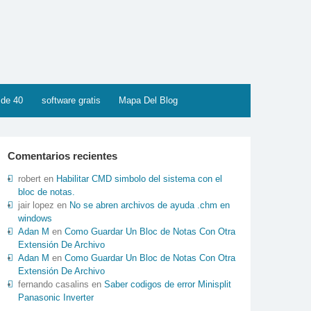
 de 40
software gratis
Mapa Del Blog
Comentarios recientes
robert
en
Habilitar CMD simbolo del sistema con el
bloc de notas.
jair lopez
en
No se abren archivos de ayuda .chm en
windows
Adan M
en
Como Guardar Un Bloc de Notas Con Otra
Extensión De Archivo
Adan M
en
Como Guardar Un Bloc de Notas Con Otra
Extensión De Archivo
fernando casalins
en
Saber codigos de error Minisplit
Panasonic Inverter