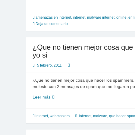
spammer?
¡JAMAS!,
eso
amenazas en internet
,
internet
,
malware internet
,
online, en 
quizas
Deja un comentario
todos
lo
digamos
¿Que no tienen mejor cosa que
yo si
5 febrero, 2011
¿Que no tienen mejor cosa que hacer los spammers, 
molesto con 2 mensajes de spam que me llegaron po
¿Que
Leer más
no
tienen
mejor
internet
,
webmasters
internet
,
malware
,
que hacer
,
spa
cosa
que
hacer