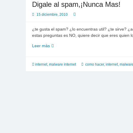
Digale al spam,¡Nunca Mas!
los
spammers?
15 diciembre, 2010
porque
yo
¿te gusta el spam? ¿lo encuentras util? ¿te sirve? ¿
si
estas preguntas es NO, quiere decir que eres quien 
Digale
Leer más
al
spam,
¡Nunca
internet
,
malware internet
como hacer
,
internet
,
malwar
Mas!