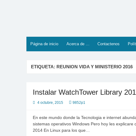
Saltar
al
contenido
Página de inicio
Acerca de …
Contactenos
Polí
ETIQUETA:
REUNION VIDA Y MINISTERIO 2016
Instalar WatchTower Library 20
4 octubre, 2015
9852p1
En este mundo donde la Tecnologia e internet abundan
sistemas operativos Windows Pero hoy les explicare 
2014 En Linux para los que…