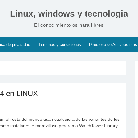
Linux, windows y tecnologia
El conocimiento os hara libres
tica de privacidad
Términos y condiciones
Directorio de Antivirus más
14 en LINUX
, el resto del mundo usan cualquiera de las variantes de los
como instalar este maravilloso programa WatchTower Library