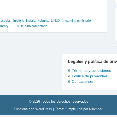
escuela ministerio
,
instalar
,
kubuntu
,
LINUX
,
linux mint
,
ministerio
ibrary
Deja un comentario
Legales y política de pri
Términos y condiciones
Política de privacidad
Contactenos
© 2026 Todos los derechos reservados
Funciona con WordPress
|
Tema: Simple Life por
Nilambar
.