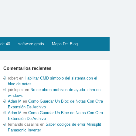
 de 40
software gratis
Mapa Del Blog
Comentarios recientes
robert
en
Habilitar CMD simbolo del sistema con el
bloc de notas.
jair lopez
en
No se abren archivos de ayuda .chm en
windows
Adan M
en
Como Guardar Un Bloc de Notas Con Otra
Extensión De Archivo
Adan M
en
Como Guardar Un Bloc de Notas Con Otra
Extensión De Archivo
fernando casalins
en
Saber codigos de error Minisplit
Panasonic Inverter