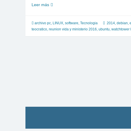
Instalar
Leer más
WatchTower
Library
2014
archivo pc
,
LINUX
,
software
,
Tecnologia
2014
,
debian
,
en
teocratico
,
reunion vida y ministerio 2016
,
ubuntu
,
watchtower l
LINUX