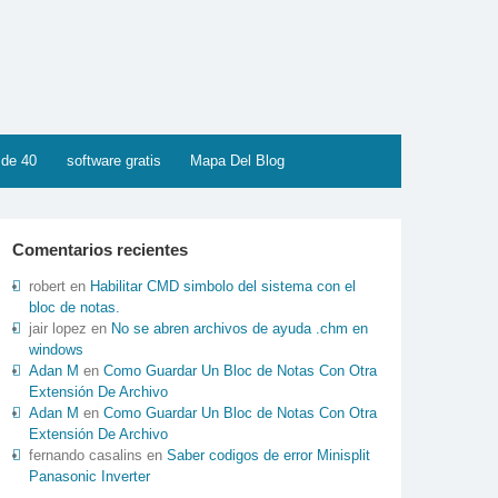
 de 40
software gratis
Mapa Del Blog
Comentarios recientes
robert
en
Habilitar CMD simbolo del sistema con el
bloc de notas.
jair lopez
en
No se abren archivos de ayuda .chm en
windows
Adan M
en
Como Guardar Un Bloc de Notas Con Otra
Extensión De Archivo
Adan M
en
Como Guardar Un Bloc de Notas Con Otra
Extensión De Archivo
fernando casalins
en
Saber codigos de error Minisplit
Panasonic Inverter