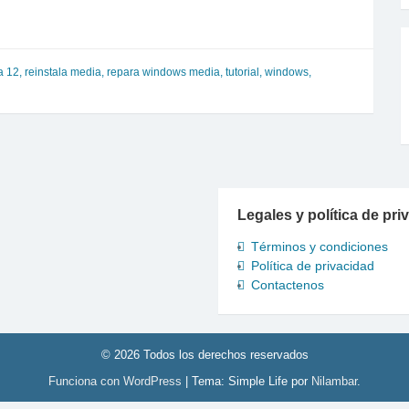
a 12
,
reinstala media
,
repara windows media
,
tutorial
,
windows
,
Legales y política de pri
Términos y condiciones
Política de privacidad
Contactenos
© 2026 Todos los derechos reservados
Funciona con WordPress
|
Tema: Simple Life por
Nilambar
.