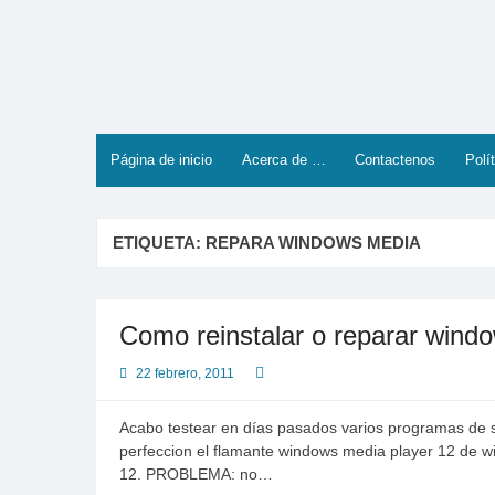
Saltar
al
contenido
Página de inicio
Acerca de …
Contactenos
Polí
ETIQUETA:
REPARA WINDOWS MEDIA
Como reinstalar o reparar wind
22 febrero, 2011
Acabo testear en días pasados varios programas de s
perfeccion el flamante windows media player 12 de w
12. PROBLEMA: no…