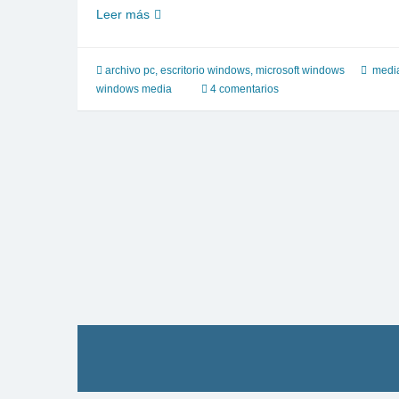
Como
Leer más
reinstalar
o
reparar
archivo pc
,
escritorio windows
,
microsoft windows
medi
windows
windows media
4 comentarios
media
12
en
win
7