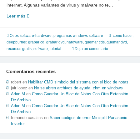
internet. Algunas variantes de virus y malware no te…
Como
Leer más
Grabar
CDs,
DvdS
Otros software-hardware
,
programas windows software
como hacer
,
en
deepburner
,
grabar cd
,
grabar dvd
,
hardware
,
quemar cds
,
quemar dvd
,
casos
recursos gratis
,
software
,
tutorial
Deja un comentario
de
emergencia.
Comentarios recientes
robert
en
Habilitar CMD simbolo del sistema con el bloc de notas.
jair lopez
en
No se abren archivos de ayuda .chm en windows
Adan M
en
Como Guardar Un Bloc de Notas Con Otra Extensión
De Archivo
Adan M
en
Como Guardar Un Bloc de Notas Con Otra Extensión
De Archivo
fernando casalins
en
Saber codigos de error Minisplit Panasonic
Inverter