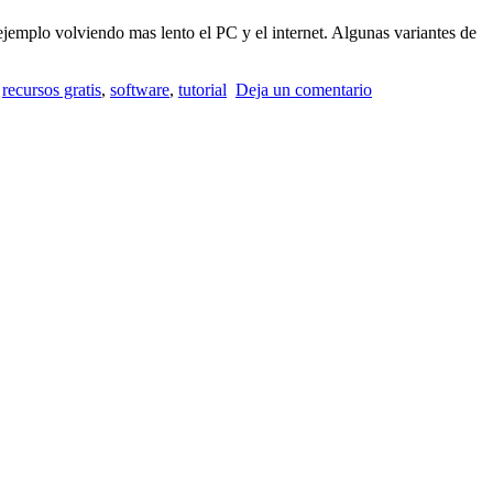
jemplo volviendo mas lento el PC y el internet. Algunas variantes de
,
recursos gratis
,
software
,
tutorial
Deja un comentario