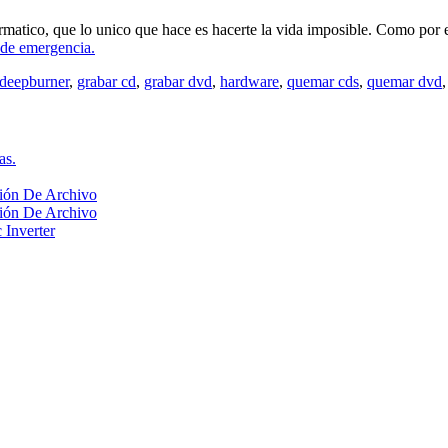
rmatico, que lo unico que hace es hacerte la vida imposible. Como por e
de emergencia.
deepburner
,
grabar cd
,
grabar dvd
,
hardware
,
quemar cds
,
quemar dvd
as.
ión De Archivo
ión De Archivo
 Inverter