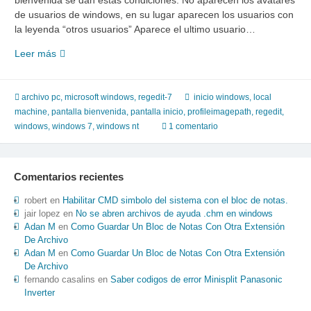
bienvenida se dan estas condiciones: No aparecen los avatares
de usuarios de windows, en su lugar aparecen los usuarios con
la leyenda “otros usuarios” Aparece el ultimo usuario…
Solucion
Leer más
a
Windows
7
archivo pc
,
microsoft windows
,
regedit-7
inicio windows
,
local
“otro
machine
,
pantalla bienvenida
,
pantalla inicio
,
profileimagepath
,
regedit
,
usuario”
windows
,
windows 7
,
windows nt
1 comentario
loguearse
con
usuario
Comentarios recientes
y
password
robert
en
Habilitar CMD simbolo del sistema con el bloc de notas.
jair lopez
en
No se abren archivos de ayuda .chm en windows
Adan M
en
Como Guardar Un Bloc de Notas Con Otra Extensión
De Archivo
Adan M
en
Como Guardar Un Bloc de Notas Con Otra Extensión
De Archivo
fernando casalins
en
Saber codigos de error Minisplit Panasonic
Inverter