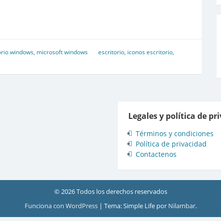
orio windows
,
microsoft windows
escritorio
,
iconos escritorio
,
Legales y política de pr
Términos y condiciones
Política de privacidad
Contactenos
© 2026 Todos los derechos reservados
Funciona con WordPress
|
Tema: Simple Life por
Nilambar
.