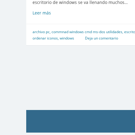
escritorio de windows se va llenando muchos…
Como
Leer más
tener
los
iconos
archivo pc
,
commnad windows cmd ms-dos utilidades
,
escrit
del
ordenar iconos
,
windows
Deja un comentario
escritorio
de
windows
ordenados
con
un
script