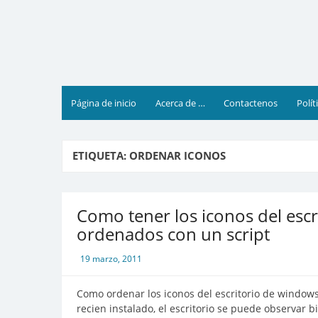
Saltar
al
contenido
Página de inicio
Acerca de …
Contactenos
Polít
ETIQUETA:
ORDENAR ICONOS
Como tener los iconos del esc
ordenados con un script
19 marzo, 2011
Como ordenar los iconos del escritorio de window
recien instalado, el escritorio se puede observar 