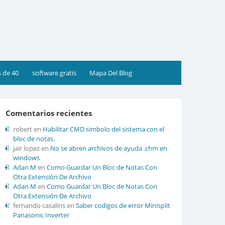
s de 40
software gratis
Mapa Del Blog
Comentarios recientes
robert
en
Habilitar CMD simbolo del sistema con el
bloc de notas.
jair lopez
en
No se abren archivos de ayuda .chm en
windows
Adan M
en
Como Guardar Un Bloc de Notas Con
Otra Extensión De Archivo
Adan M
en
Como Guardar Un Bloc de Notas Con
Otra Extensión De Archivo
fernando casalins
en
Saber codigos de error Minisplit
Panasonic Inverter