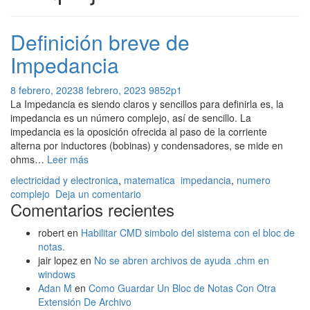
Definición breve de
Impedancia
8 febrero, 2023
8 febrero, 2023
9852p1
La Impedancia es siendo claros y sencillos para definirla es, la
impedancia es un número complejo, así de sencillo. La
impedancia es la oposición ofrecida al paso de la corriente
alterna por inductores (bobinas) y condensadores, se mide en
Definición
ohms…
Leer más
breve
electricidad y electronica
,
matematica
impedancia
,
numero
de
complejo
Deja un comentario
Impedancia
Comentarios recientes
robert
en
Habilitar CMD simbolo del sistema con el bloc de
notas.
jair lopez
en
No se abren archivos de ayuda .chm en
windows
Adan M
en
Como Guardar Un Bloc de Notas Con Otra
Extensión De Archivo