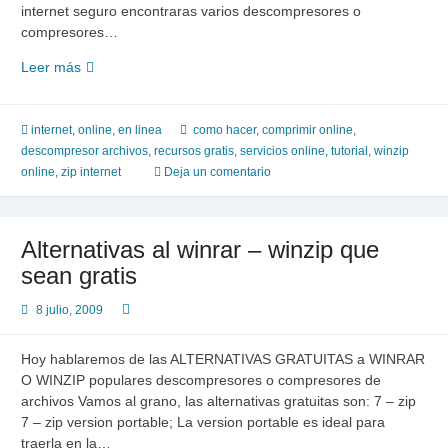
internet seguro encontraras varios descompresores o
compresores…
Para
Leer más
cuando
no
tienes
internet
,
online, en linea
como hacer
,
comprimir online
,
winzip
descompresor archivos
,
recursos gratis
,
servicios online
,
tutorial
,
winzip
online
,
zip internet
Deja un comentario
Alternativas al winrar – winzip que
sean gratis
8 julio, 2009
Hoy hablaremos de las ALTERNATIVAS GRATUITAS a WINRAR
O WINZIP populares descompresores o compresores de
archivos Vamos al grano, las alternativas gratuitas son: 7 – zip
7 – zip version portable; La version portable es ideal para
traerla en la…