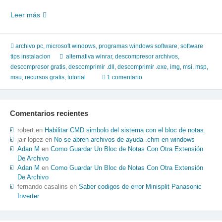
Alternativas
Leer más
al
winrar
–
archivo pc
,
microsoft windows
,
programas windows software
,
software
winzip
tips instalacion
alternativa winrar
,
descompresor archivos
,
que
descompresor gratis
,
descomprimir .dll
,
descomprimir .exe
,
img
,
msi
,
msp
,
sean
msu
,
recursos gratis
,
tutorial
1 comentario
gratis
Comentarios recientes
robert
en
Habilitar CMD simbolo del sistema con el bloc de notas.
jair lopez
en
No se abren archivos de ayuda .chm en windows
Adan M
en
Como Guardar Un Bloc de Notas Con Otra Extensión
De Archivo
Adan M
en
Como Guardar Un Bloc de Notas Con Otra Extensión
De Archivo
fernando casalins
en
Saber codigos de error Minisplit Panasonic
Inverter