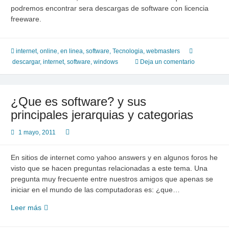
podremos encontrar sera descargas de software con licencia
freeware.
internet
,
online, en linea
,
software
,
Tecnologia
,
webmasters
descargar
,
internet
,
software
,
windows
Deja un comentario
¿Que es software? y sus
principales jerarquias y categorias
1 mayo, 2011
En sitios de internet como yahoo answers y en algunos foros he
visto que se hacen preguntas relacionadas a este tema. Una
pregunta muy frecuente entre nuestros amigos que apenas se
iniciar en el mundo de las computadoras es: ¿que…
¿Que
Leer más
es
software?