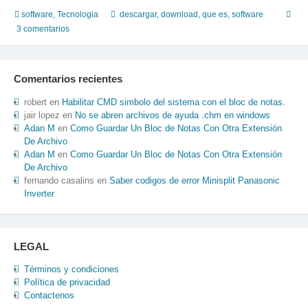
y
software
,
Tecnologia
descargar
,
download
,
que es
,
software
sus
3 comentarios
principales
jerarquias
y
Comentarios recientes
categorias
robert
en
Habilitar CMD simbolo del sistema con el bloc de notas.
jair lopez
en
No se abren archivos de ayuda .chm en windows
Adan M
en
Como Guardar Un Bloc de Notas Con Otra Extensión
De Archivo
Adan M
en
Como Guardar Un Bloc de Notas Con Otra Extensión
De Archivo
fernando casalins
en
Saber codigos de error Minisplit Panasonic
Inverter
LEGAL
Términos y condiciones
Política de privacidad
Contactenos