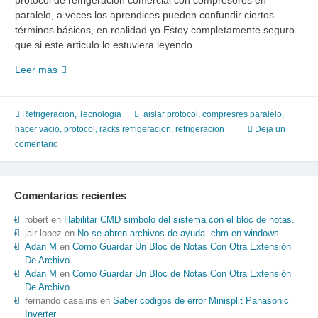
protocol de refrigeración comercial con compresores en
paralelo, a veces los aprendices pueden confundir ciertos
términos básicos, en realidad yo Estoy completamente seguro
que si este articulo lo estuviera leyendo…
Aislar
Leer más
un
sistema
NO
Refrigeracion
,
Tecnologia
aislar protocol
,
compresres paralelo
,
ES
hacer vacio
,
protocol
,
racks refrigeracion
,
refrigeracion
Deja un
lo
comentario
mismo
que
hacer
Comentarios recientes
vacio
con
robert
en
Habilitar CMD simbolo del sistema con el bloc de notas.
la
jair lopez
en
No se abren archivos de ayuda .chm en windows
Adan M
en
Como Guardar Un Bloc de Notas Con Otra Extensión
bomba
De Archivo
de
Adan M
en
Como Guardar Un Bloc de Notas Con Otra Extensión
vacio.
De Archivo
fernando casalins
en
Saber codigos de error Minisplit Panasonic
Inverter