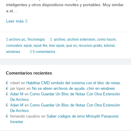
inteligentes y otros dispositivos moviles y portables. Muy similar
a el…
Que
Leer más
son
los
archivos
archivo pc
,
Tecnologia
archivo
,
archivo extension
,
como hacer
,
epub,
comoabrir
,
epub
,
epub file
,
leer epub
,
que es
,
recursos gratis
,
tutorial
,
como
windows
5 comentarios
leer
y
abrir
Comentarios recientes
un
fichero
robert
en
Habilitar CMD simbolo del sistema con el bloc de notas.
epub
jair lopez
en
No se abren archivos de ayuda .chm en windows
Adan M
en
Como Guardar Un Bloc de Notas Con Otra Extensión
De Archivo
Adan M
en
Como Guardar Un Bloc de Notas Con Otra Extensión
De Archivo
fernando casalins
en
Saber codigos de error Minisplit Panasonic
Inverter