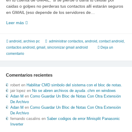
en tu cuenta de GMAIL, si se pierde o daña tu celular por
caidas o golpes no perderas tus contactos allí estarán seguros
en GMAIL (eso depende de los servidores de…
Sincronizar
Leer más
y
Administrar
contactos
android
,
archivo pc
administrar contactos
,
android
,
contact android
,
del
contactos android
,
gmail
,
sincronizar gmail android
Deja un
telefono
comentario
Android
en
tu
Comentarios recientes
PC
robert
en
Habilitar CMD simbolo del sistema con el bloc de notas.
jair lopez
en
No se abren archivos de ayuda .chm en windows
Adan M
en
Como Guardar Un Bloc de Notas Con Otra Extensión
De Archivo
Adan M
en
Como Guardar Un Bloc de Notas Con Otra Extensión
De Archivo
fernando casalins
en
Saber codigos de error Minisplit Panasonic
Inverter