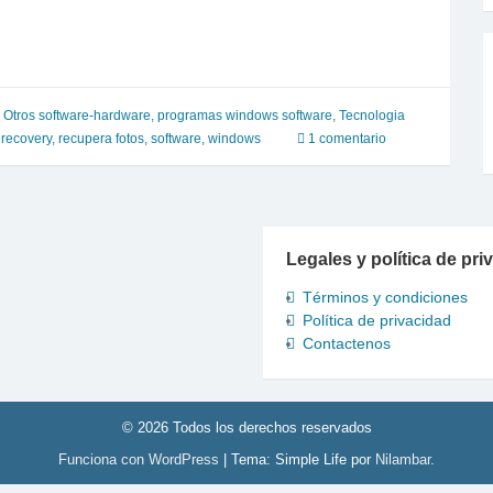
,
Otros software-hardware
,
programas windows software
,
Tecnologia
 recovery
,
recupera fotos
,
software
,
windows
1 comentario
Legales y política de pri
Términos y condiciones
Política de privacidad
Contactenos
© 2026 Todos los derechos reservados
Funciona con WordPress
|
Tema: Simple Life por
Nilambar
.