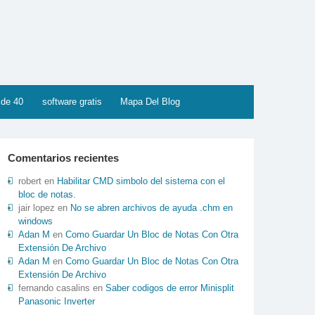
 de 40
software gratis
Mapa Del Blog
Comentarios recientes
robert
en
Habilitar CMD simbolo del sistema con el
bloc de notas.
jair lopez
en
No se abren archivos de ayuda .chm en
windows
Adan M
en
Como Guardar Un Bloc de Notas Con Otra
Extensión De Archivo
Adan M
en
Como Guardar Un Bloc de Notas Con Otra
Extensión De Archivo
fernando casalins
en
Saber codigos de error Minisplit
Panasonic Inverter