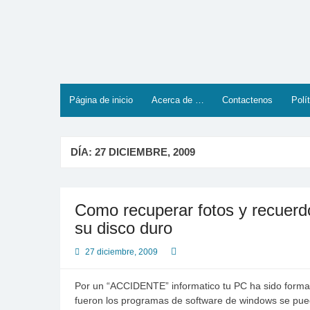
Saltar
al
contenido
Página de inicio
Acerca de …
Contactenos
Polí
DÍA:
27 DICIEMBRE, 2009
Como recuperar fotos y recue
su disco duro
27 diciembre, 2009
Por un “ACCIDENTE” informatico tu PC ha sido formate
fueron los programas de software de windows se puede