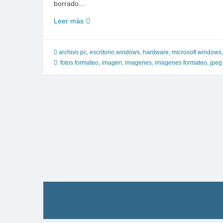
borrado…
Como
Leer más
recuperar
fotos
y
archivo pc
,
escritorio windows
,
hardware
,
microsoft windows
recuerdos
fotos formateo
,
imagen
,
imagenes
,
imagenes formateo
,
jpeg
borrados,
RECLAMELE
a
su
disco
duro