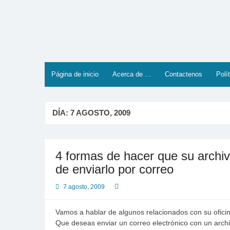
Saltar
al
contenido
Página de inicio
Acerca de …
Contactenos
Polí
DÍA:
7 AGOSTO, 2009
4 formas de hacer que su archi
de enviarlo por correo
7 agosto, 2009
Vamos a hablar de algunos relacionados con su oficina
Que deseas enviar un correo electrónico con un arch