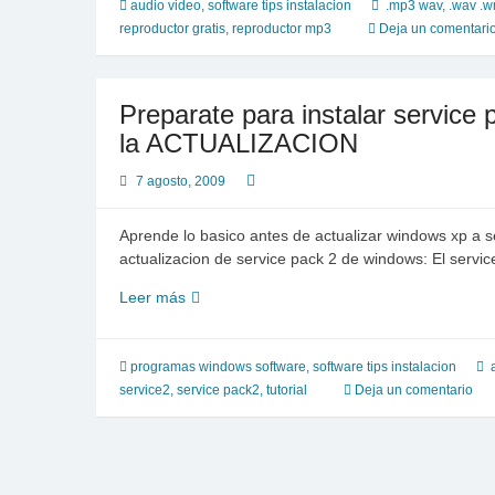
musica
audio video
,
software tips instalacion
.mp3 wav
,
.wav .
para
reproductor gratis
,
reproductor mp3
Deja un comentari
windows,
pocos
recursos
Preparate para instalar servic
la ACTUALIZACION
7 agosto, 2009
Aprende lo basico antes de actualizar windows xp a s
actualizacion de service pack 2 de windows: El serv
Preparate
Leer más
para
instalar
service
programas windows software
,
software tips instalacion
pack
service2
,
service pack2
,
tutorial
Deja un comentario
2
de
windows
XP