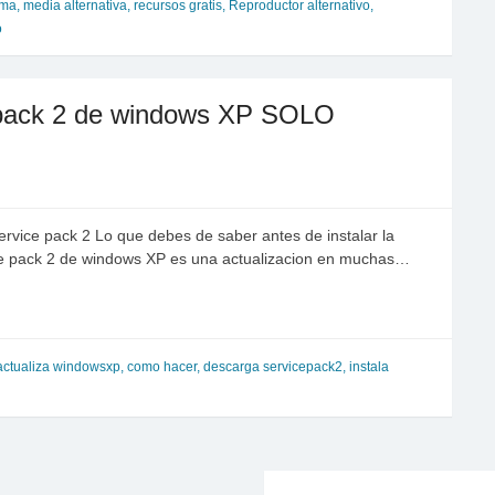
wma
,
media alternativa
,
recursos gratis
,
Reproductor alternativo
,
o
e pack 2 de windows XP SOLO
ervice pack 2 Lo que debes de saber antes de instalar la
ice pack 2 de windows XP es una actualizacion en muchas…
actualiza windowsxp
,
como hacer
,
descarga servicepack2
,
instala