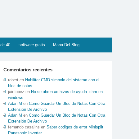
 de 40
software gratis
Mapa Del Blog
Comentarios recientes
robert
en
Habilitar CMD simbolo del sistema con el
bloc de notas.
jair lopez
en
No se abren archivos de ayuda .chm en
windows
Adan M
en
Como Guardar Un Bloc de Notas Con Otra
Extensión De Archivo
Adan M
en
Como Guardar Un Bloc de Notas Con Otra
Extensión De Archivo
fernando casalins
en
Saber codigos de error Minisplit
Panasonic Inverter