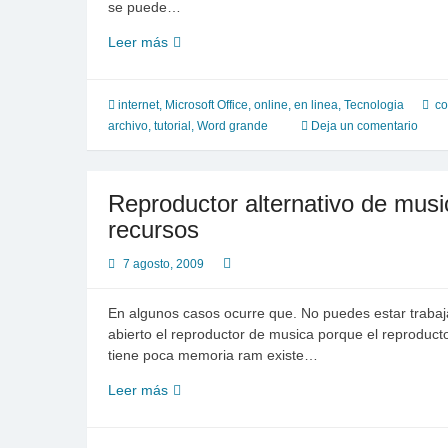
se puede…
4
Leer más
formas
de
hacer
internet
,
Microsoft Office
,
online, en linea
,
Tecnologia
co
que
archivo
,
tutorial
,
Word grande
Deja un comentario
su
archivo
de
Reproductor alternativo de mus
Word
recursos
“adelgace”
antes
7 agosto, 2009
de
enviarlo
En algunos casos ocurre que. No puedes estar trabaj
por
abierto el reproductor de musica porque el reprodu
correo
tiene poca memoria ram existe…
Reproductor
Leer más
alternativo
de