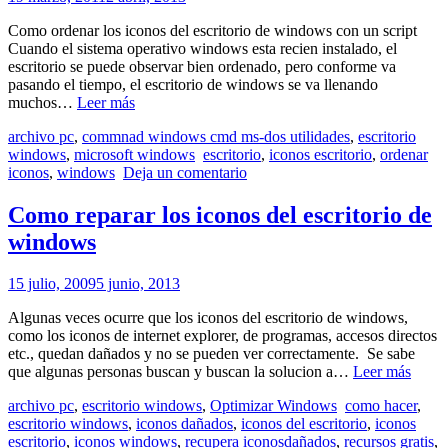
Como ordenar los iconos del escritorio de windows con un script
Cuando el sistema operativo windows esta recien instalado, el
escritorio se puede observar bien ordenado, pero conforme va
pasando el tiempo, el escritorio de windows se va llenando
Como
muchos…
Leer más
tener
archivo pc
,
commnad windows cmd ms-dos utilidades
,
escritorio
los
windows
,
microsoft windows
escritorio
,
iconos escritorio
,
ordenar
iconos
iconos
,
windows
Deja un comentario
del
escritorio
de
Como reparar los iconos del escritorio de
windows
windows
ordenados
con
un
15 julio, 2009
5 junio, 2013
script
Algunas veces ocurre que los iconos del escritorio de windows,
como los iconos de internet explorer, de programas, accesos directos
etc., quedan dañados y no se pueden ver correctamente. Se sabe
Com
que algunas personas buscan y buscan la solucion a…
Leer más
repara
archivo pc
,
escritorio windows
,
Optimizar Windows
como hacer
,
los
escritorio windows
,
iconos dañados
,
iconos del escritorio
,
iconos
icono
escritorio
,
iconos windows
,
recupera iconosdañados
,
recursos gratis
,
del