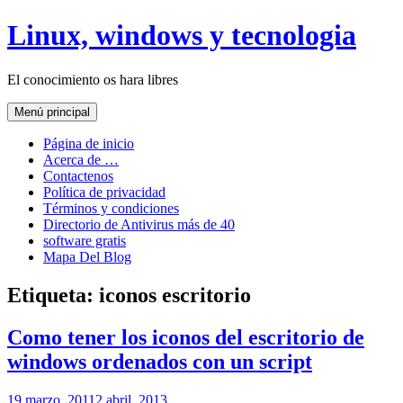
Saltar
Linux, windows y tecnologia
al
contenido
El conocimiento os hara libres
Menú principal
Página de inicio
Acerca de …
Contactenos
Política de privacidad
Términos y condiciones
Directorio de Antivirus más de 40
software gratis
Mapa Del Blog
Etiqueta:
iconos escritorio
Como tener los iconos del escritorio de
windows ordenados con un script
19 marzo, 2011
2 abril, 2013