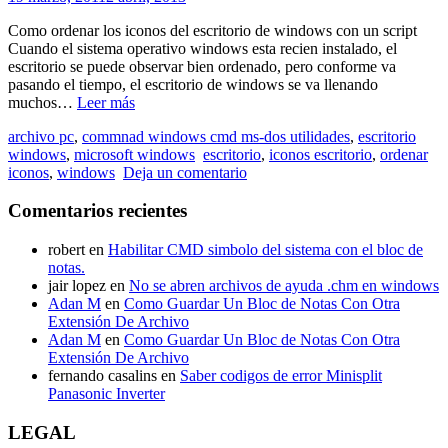
Como ordenar los iconos del escritorio de windows con un script
Cuando el sistema operativo windows esta recien instalado, el
escritorio se puede observar bien ordenado, pero conforme va
pasando el tiempo, el escritorio de windows se va llenando
Como
muchos…
Leer más
tener
archivo pc
,
commnad windows cmd ms-dos utilidades
,
escritorio
los
windows
,
microsoft windows
escritorio
,
iconos escritorio
,
ordenar
iconos
iconos
,
windows
Deja un comentario
del
escritorio
Comentarios recientes
de
windows
ordenados
robert
en
Habilitar CMD simbolo del sistema con el bloc de
con
notas.
un
jair lopez
en
No se abren archivos de ayuda .chm en windows
script
Adan M
en
Como Guardar Un Bloc de Notas Con Otra
Extensión De Archivo
Adan M
en
Como Guardar Un Bloc de Notas Con Otra
Extensión De Archivo
fernando casalins
en
Saber codigos de error Minisplit
Panasonic Inverter
LEGAL