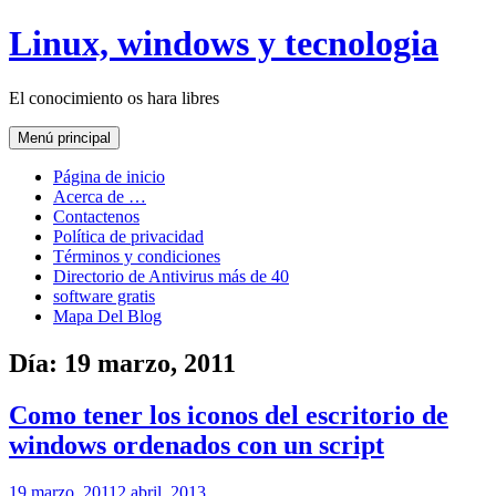
Saltar
Linux, windows y tecnologia
al
contenido
El conocimiento os hara libres
Menú principal
Página de inicio
Acerca de …
Contactenos
Política de privacidad
Términos y condiciones
Directorio de Antivirus más de 40
software gratis
Mapa Del Blog
Día:
19 marzo, 2011
Como tener los iconos del escritorio de
windows ordenados con un script
19 marzo, 2011
2 abril, 2013