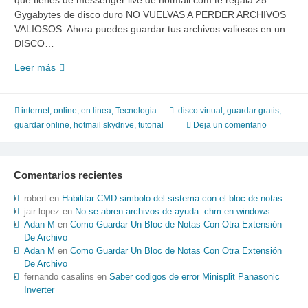
que tienes de messenger live de hotmail.com te regala 25
Gygabytes de disco duro NO VUELVAS A PERDER ARCHIVOS
VALIOSOS. Ahora puedes guardar tus archivos valiosos en un
DISCO…
Guarda
Leer más
tus
documentos
valiosos
internet
,
online, en linea
,
Tecnologia
disco virtual
,
guardar gratis
,
en
guardar online
,
hotmail skydrive
,
tutorial
Deja un comentario
internet
de
manera
Comentarios recientes
gratuita,
solo
robert
en
Habilitar CMD simbolo del sistema con el bloc de notas.
usuarios
jair lopez
en
No se abren archivos de ayuda .chm en windows
Adan M
en
Como Guardar Un Bloc de Notas Con Otra Extensión
de
De Archivo
hotmail
Adan M
en
Como Guardar Un Bloc de Notas Con Otra Extensión
De Archivo
fernando casalins
en
Saber codigos de error Minisplit Panasonic
Inverter