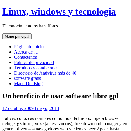
Saltar
Linux, windows y tecnologia
al
contenido
El conocimiento os hara libres
Menú principal
Página de inicio
Acerca de …
Contactenos
Política de privacidad
Términos y condiciones
Directorio de Antivirus más de 40
software gratis
Mapa Del Blog
Un beneficio de usar software libre gpl
17 octubre, 2009
3 mayo, 2013
Tal vez conozcas nombres como mozilla firebox, opera browser,
deluge, g3 torret, vuze (antes azuerus), free download manager y en
general diverosos navegadores web y clientes peer 2 peer, hasta