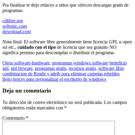
Pra finalizar te dejo enlaces a sitios que ofrecen descargas gratis de
programas.
cdlibre.org
softonic.com
download.com
Nota final: El software libre generalmente tiene licencia GPL u open
ssl etc.,
cuidado con el tipo
de licencia que sea gratuito NO
significa permiso para descompilar o distribuir el programa.
Otros software-hardware
,
programas windows software
beneficio
gpl
,
gpl freware
,
programas gratis
,
recursos gratis
,
software libre
Navegación
combinacion de Rmdir y attrib para eliminar carpetas rebeldes
llego fences para personalizar el escritorio de windows
de
entradas
Deja un comentario
Tu dirección de correo electrónico no será publicada.
Los campos
obligatorios están marcados con
*
Comentario
*