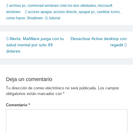
archivo pc
,
commnad windows cmd ms-dos utilidades
,
microsoft
windows
acceso apagar
,
acceso directo
,
apagar pc
,
cambiar icono
,
como hacer
,
Shutdown -S
,
tutorial
Navegación
Alerta: MalWare juega con tu
Desactivar Active desktop con
salud mental por solo 49
regedit
de
dolares.
entradas
Deja un comentario
Tu dirección de correo electrónico no será publicada.
Los campos
obligatorios están marcados con
*
Comentario
*