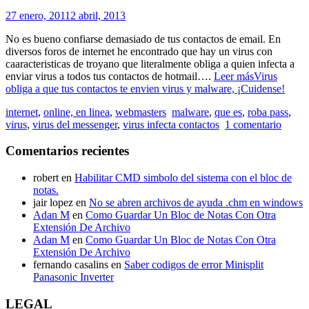
27 enero, 2011
2 abril, 2013
No es bueno confiarse demasiado de tus contactos de email. En
diversos foros de internet he encontrado que hay un virus con
caaracteristicas de troyano que literalmente obliga a quien infecta a
enviar virus a todos tus contactos de hotmail….
Leer más
Virus
obliga a que tus contactos te envien virus y malware, ¡Cuidense!
internet
,
online, en linea
,
webmasters
malware
,
que es
,
roba pass
,
virus
,
virus del messenger
,
virus infecta contactos
1 comentario
Comentarios recientes
robert
en
Habilitar CMD simbolo del sistema con el bloc de
notas.
jair lopez
en
No se abren archivos de ayuda .chm en windows
Adan M
en
Como Guardar Un Bloc de Notas Con Otra
Extensión De Archivo
Adan M
en
Como Guardar Un Bloc de Notas Con Otra
Extensión De Archivo
fernando casalins
en
Saber codigos de error Minisplit
Panasonic Inverter
LEGAL