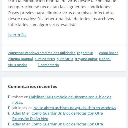
Para la eliminacion manual de virus desde la consola de
recuperacion se necesitan las siguientes condiciones:
Pasos previos para eliminar virus o archivos infectados
desde ms-dos: 01- tener una lista de todos los archivos
infectados con algun virus, esa lista…
Leer más
Consola
de
recuperacion
para
commnad windows cmd ms-dos utilidades
,
regedit xp
como hacer
,
quitar
elimina manual
,
elimina virus
,
quita virus
,
troyano quitar
,
tutorial
,
virus
virus msdos
1 comentario
Comentarios recientes
robert
en
Habilitar CMD simbolo del sistema con el bloc de
notas.
jair lopez
en
No se abren archivos de ayuda .chm en windows
Adan M
en
Como Guardar Un Bloc de Notas Con Otra
Extensión De Archivo
Adan M
en
Como Guardar Un Bloc de Notas Con Otra