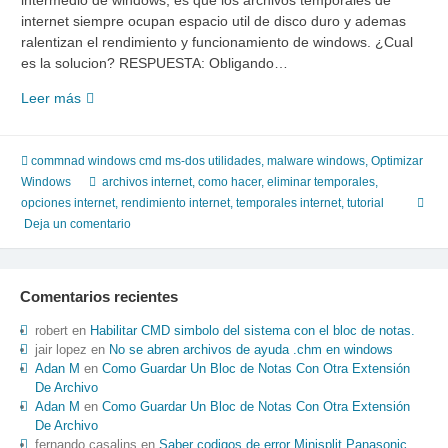
intermedio de windows, es que los archivos temporales de
internet siempre ocupan espacio util de disco duro y ademas
ralentizan el rendimiento y funcionamiento de windows. ¿Cual
es la solucion? RESPUESTA: Obligando…
Mantenimiento en optimas condiciones
Leer más
Internet
Explorer
automaticamente
commnad windows cmd ms-dos utilidades
,
malware windows
,
Optimizar
Windows
archivos internet
,
como hacer
,
eliminar temporales
,
opciones internet
,
rendimiento internet
,
temporales internet
,
tutorial
Deja un comentario
Comentarios recientes
robert
en
Habilitar CMD simbolo del sistema con el bloc de notas.
jair lopez
en
No se abren archivos de ayuda .chm en windows
Adan M
en
Como Guardar Un Bloc de Notas Con Otra Extensión
De Archivo
Adan M
en
Como Guardar Un Bloc de Notas Con Otra Extensión
De Archivo
fernando casalins
en
Saber codigos de error Minisplit Panasonic